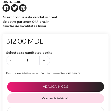
DISTRIBUIE
Acest produs este vandut si creat
de catre partener OkFlora, in
functie de localitatea livrarii.
312.00
MDL
Selecteaza cantitatea dorita
-
+
Pentru această dată valoarea minimă a comenzii este
550.00
MDL
ADAUGA IN COS
Comanda telefonic