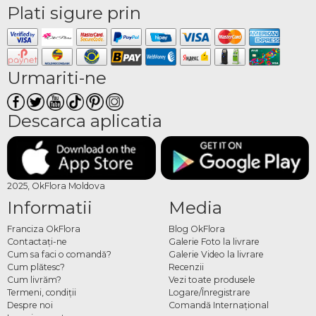
Plati sigure prin
Urmariti-ne
Descarca aplicatia
2025, OkFlora Moldova
Informatii
Media
Franciza OkFlora
Blog OkFlora
Contactaţi-ne
Galerie Foto la livrare
Cum sa faci o comandă?
Galerie Video la livrare
Cum plătesc?
Recenzii
Cum livrăm?
Vezi toate produsele
Termeni, condiţii
Logare/Înregistrare
Despre noi
Comandă Internațional