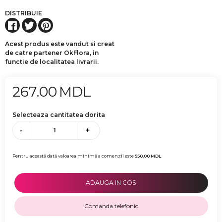
DISTRIBUIE
Acest produs este vandut si creat
de catre partener OkFlora, in
functie de localitatea livrarii.
267.00
MDL
Selecteaza cantitatea dorita
-
+
Pentru această dată valoarea minimă a comenzii este
550.00
MDL
ADAUGA IN COS
Comanda telefonic