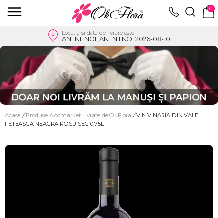
0
Locatia si data de livrare este
ANENII NOI, ANENII NOI 2026-08-10
Acasa
/
Produse Alcomarket Livrate de OkFlora
/
VIN VINARIA DIN VALE
FETEASCA NEAGRA ROSU SEC 0,75L