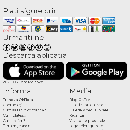
Plati sigure prin
Urmariti-ne
Descarca aplicatia
2025, OkFlora Moldova
Informatii
Media
Franciza OkFlora
Blog OkFlora
Contactaţi-ne
Galerie Foto la livrare
Cum sa faci o comandă?
Galerie Video la livrare
Cum plătesc?
Recenzii
Cum livrăm?
Vezi toate produsele
Termeni, condiţii
Logare/Înregistrare