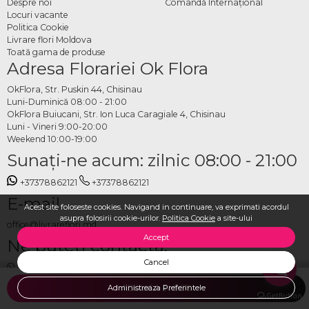
Despre noi
Comandă Internațional
Locuri vacante
Politica Cookie
Livrare flori Moldova
Toată gama de produse
Adresa Florariei Ok Flora
OkFlora, Str. Puskin 44, Chisinau
Luni-Duminică 08:00 - 21:00
OkFlora Buiucani, Str. Ion Luca Caragiale 4, Chisinau
Luni - Vineri 9:00-20:00
Weekend 10:00-19:00
Sunaţi-ne acum: zilnic 08:00 - 21:00
+37378862121
+37378862121
E-mail
Acest site foloseste cookies. Navigand in continuare, va exprimati acordul
asupra folosirii cookie-urilor.
Politica Cookie
a site-ului
office@livrareflori.md
Accept
Ne puteți contacta:
Cancel
whatsapp
,
messenger
Administreaza Preferintele
ADAUGA IN COS