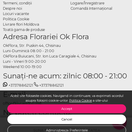
Termeni, condiţii
Logare/Înregistrare
Despre noi
Comandă Internațional
Locuri vacante
Politica Cookie
Livrare flori Moldova
Toată gama de produse
Adresa Florariei Ok Flora
OkFlora, Str. Puskin 44, Chisinau
Luni-Duminică 08:00 - 21:00
OkFlora Buiucani, Str. Ion Luca Caragiale 4, Chisinau
Luni - Vineri 9:00-20:00
Weekend 10:00-19:00
Sunaţi-ne acum: zilnic 08:00 - 21:00
+37378862121
+37378862121
E-mail
Acest site foloseste cookies. Navigand in continuare, va exprimati acordul
asupra folosirii cookie-urilor.
Politica Cookie
a site-ului
office@livrareflori.md
Accept
Ne puteți contacta:
Cancel
whatsapp
,
messenger
SUNA SI VERIFICA DISPONIBILITATEA
Administreaza Preferintele