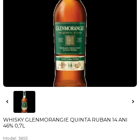
WHISKY GLENMORANGIE QUINTA RUBAN 14 ANI
46% 0,7L
Model
5653