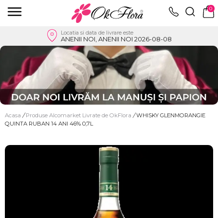
0
Locatia si data de livrare este
ANENII NOI, ANENII NOI 2026-08-08
Acasa
/
Produse Alcomarket Livrate de OkFlora
/
WHISKY GLENMORANGIE
QUINTA RUBAN 14 ANI 46% 0,7L