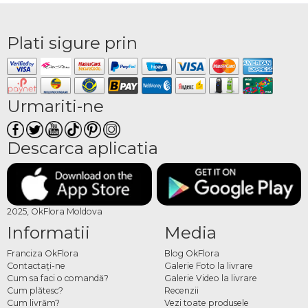
Plati sigure prin
Urmariti-ne
Descarca aplicatia
2025, OkFlora Moldova
Informatii
Media
Franciza OkFlora
Blog OkFlora
Contactaţi-ne
Galerie Foto la livrare
Cum sa faci o comandă?
Galerie Video la livrare
Cum plătesc?
Recenzii
Cum livrăm?
Vezi toate produsele