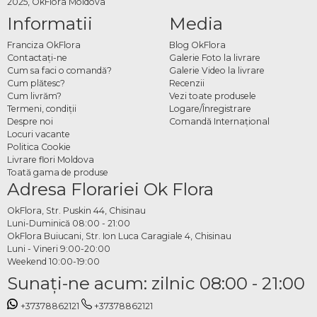
2025, OkFlora Moldova
Informatii
Media
Franciza OkFlora
Blog OkFlora
Contactaţi-ne
Galerie Foto la livrare
Cum sa faci o comandă?
Galerie Video la livrare
Cum plătesc?
Recenzii
Cum livrăm?
Vezi toate produsele
Termeni, condiţii
Logare/Înregistrare
Despre noi
Comandă Internațional
Locuri vacante
Politica Cookie
Livrare flori Moldova
Toată gama de produse
Adresa Florariei Ok Flora
OkFlora, Str. Puskin 44, Chisinau
Luni-Duminică 08:00 - 21:00
OkFlora Buiucani, Str. Ion Luca Caragiale 4, Chisinau
Luni - Vineri 9:00-20:00
Weekend 10:00-19:00
Sunaţi-ne acum: zilnic 08:00 - 21:00
+37378862121
+37378862121