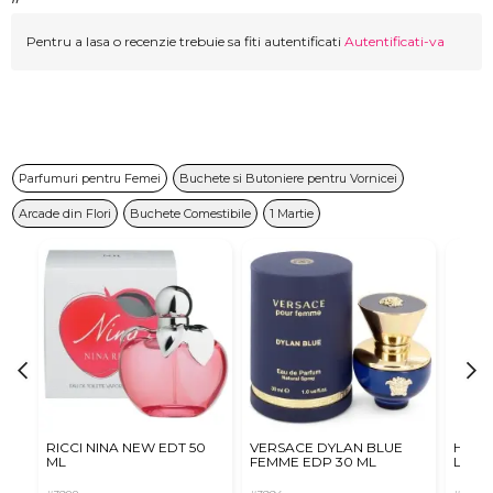
Pentru a lasa o recenzie trebuie sa fiti autentificati
Autentificati-va
Parfumuri pentru Femei
Buchete si Butoniere pentru Vornicei
Arcade din Flori
Buchete Comestibile
1 Martie
RICCI NINA NEW EDT 50
VERSACE DYLAN BLUE
Hugo 
ML
FEMME EDP 30 ML
Le Pa