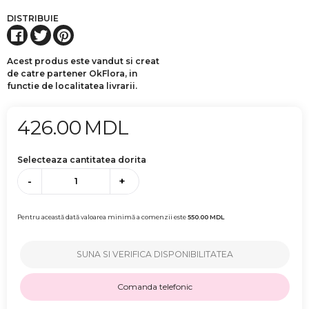
DISTRIBUIE
Acest produs este vandut si creat
de catre partener OkFlora, in
functie de localitatea livrarii.
426.00
MDL
Selecteaza cantitatea dorita
-
+
Pentru această dată valoarea minimă a comenzii este
550.00
MDL
SUNA SI VERIFICA DISPONIBILITATEA
Comanda telefonic