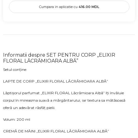
Cumpara in aplicatie cu
416.00
MDL
Informatii despre SET PENTRU CORP „ELIXIR
FLORAL LĂCRĂMIOARA ALBĂ”
Setul conține:
LAPTE DE CORP „ELIXIR FLORAL LĂCRĂMIOARA ALBĂ”
Lăptișorul parfumat „ELIXIR FLORAL Lăcrămioara Albă” îți învăluie
corpul în mireasma suavă a mărgăritarului, iar textura sa mătăsoasă
oferă un adevărat răsfăț pielii.
Volum: 200 ml
CREMĂ DE MÂINI „ELIXIR FLORAL LĂCRĂMIOARA ALBĂ”