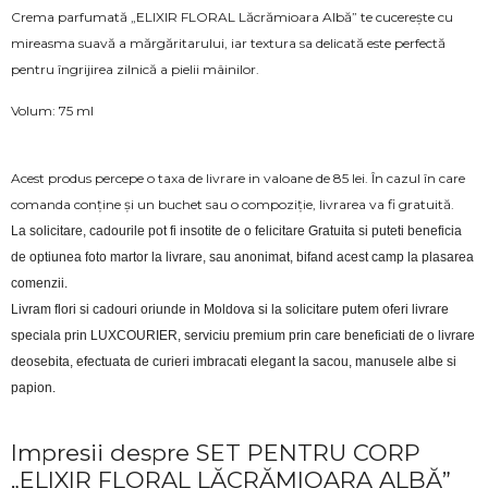
Crema parfumată „ELIXIR FLORAL Lăcrămioara Albă” te cucerește cu
mireasma suavă a mărgăritarului, iar textura sa delicată este perfectă
pentru îngrijirea zilnică a pielii mâinilor.
Volum: 75 ml
Acest produs percepe o taxa de livrare in valoane de 85 lei. În cazul în care
comanda conține și un buchet sau o compoziție, livrarea va fi gratuită.
La solicitare, cadourile pot fi insotite de o felicitare Gratuita si puteti beneficia 
de optiunea foto martor la livrare, sau anonimat, bifand acest camp la plasarea 
comenzii.
Livram flori si cadouri oriunde in Moldova si la solicitare putem oferi livrare 
speciala prin LUXCOURIER, serviciu premium prin care beneficiati de o livrare 
deosebita, efectuata de curieri imbracati elegant la sacou, manusele albe si 
papion.
Impresii despre SET PENTRU CORP
„ELIXIR FLORAL LĂCRĂMIOARA ALBĂ”