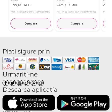
#3988
#3994
#4014
2199,00
2439,00
2789
MDL
MDL
Pret in aplicatia OkFlora
2149,00 MDL
Pret in aplicatia OkFlora
2339,00 MDL
Pret in 
Cumpara
Cumpara
Plati sigure prin
Urmariti-ne
Descarca aplicatia