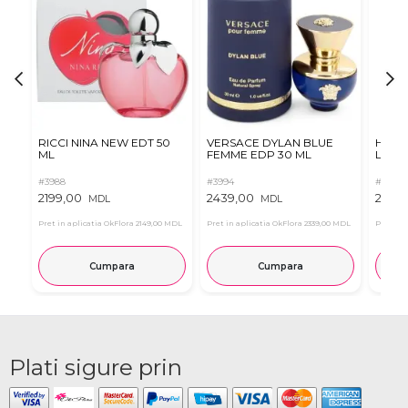
RICCI NINA NEW EDT 50
VERSACE DYLAN BLUE
Hugo 
ML
FEMME EDP 30 ML
Le Pa
#3988
#3994
#4014
2199,00
2439,00
2789
MDL
MDL
Pret in aplicatia OkFlora
2149,00 MDL
Pret in aplicatia OkFlora
2339,00 MDL
Pret in 
Cumpara
Cumpara
Plati sigure prin