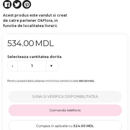
Acest produs este vandut si creat
de catre partener OkFlora, in
functie de localitatea livrarii.
534.00
MDL
Selecteaza cantitatea dorita
-
+
Pentru această dată valoarea minimă a comenzii este
550.00
MDL
SUNA SI VERIFICA DISPONIBILITATEA
Comanda telefonic
Cumpara in aplicatie cu
524.00
MDL