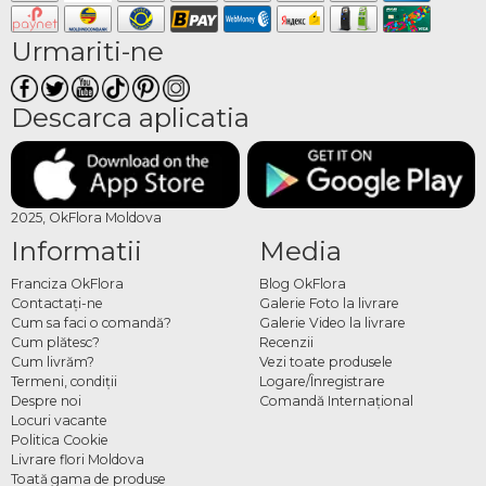
Urmariti-ne
Descarca aplicatia
2025, OkFlora Moldova
Informatii
Media
Franciza OkFlora
Blog OkFlora
Contactaţi-ne
Galerie Foto la livrare
Cum sa faci o comandă?
Galerie Video la livrare
Cum plătesc?
Recenzii
Cum livrăm?
Vezi toate produsele
Termeni, condiţii
Logare/Înregistrare
Despre noi
Comandă Internațional
Locuri vacante
Politica Cookie
Livrare flori Moldova
Toată gama de produse