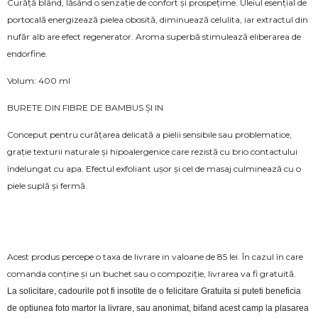
Curăță blând, lăsând o senzație de confort și prospețime. Uleiul esențial de
portocală energizează pielea obosită, diminuează celulita, iar extractul din
nufăr alb are efect regenerator. Aroma superbă stimulează eliberarea de
endorfine.
Volum: 400 ml
BURETE DIN FIBRE DE BAMBUS ȘI IN
Conceput pentru curățarea delicată a pielii sensibile sau problematice,
grație texturii naturale și hipoalergenice care rezistă cu brio contactului
îndelungat cu apa. Efectul exfoliant ușor și cel de masaj culminează cu o
piele suplă și fermă.
Acest produs percepe o taxa de livrare in valoane de 85 lei. În cazul în care
comanda conține și un buchet sau o compoziție, livrarea va fi gratuită.
La solicitare, cadourile pot fi insotite de o felicitare Gratuita si puteti beneficia 
de optiunea foto martor la livrare, sau anonimat, bifand acest camp la plasarea 