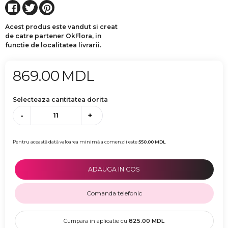
Acest produs este vandut si creat
de catre partener OkFlora, in
functie de localitatea livrarii.
869.00
MDL
Selecteaza cantitatea dorita
-
+
Pentru această dată valoarea minimă a comenzii este
550.00
MDL
ADAUGA IN COS
Comanda telefonic
Cumpara in aplicatie cu
825.00
MDL