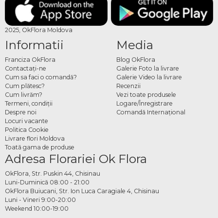
2025, OkFlora Moldova
Informatii
Media
Franciza OkFlora
Blog OkFlora
Contactaţi-ne
Galerie Foto la livrare
Cum sa faci o comandă?
Galerie Video la livrare
Cum plătesc?
Recenzii
Cum livrăm?
Vezi toate produsele
Termeni, condiţii
Logare/Înregistrare
Despre noi
Comandă Internațional
Locuri vacante
Politica Cookie
Livrare flori Moldova
Toată gama de produse
Adresa Florariei Ok Flora
OkFlora, Str. Puskin 44, Chisinau
Luni-Duminică 08:00 - 21:00
OkFlora Buiucani, Str. Ion Luca Caragiale 4, Chisinau
Luni - Vineri 9:00-20:00
Weekend 10:00-19:00