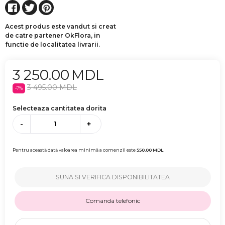
Acest produs este vandut si creat
de catre partener OkFlora, in
functie de localitatea livrarii.
3 250.00
MDL
3 495.00
MDL
-
7
%
Selecteaza cantitatea dorita
-
+
Pentru această dată valoarea minimă a comenzii este
550.00
MDL
SUNA SI VERIFICA DISPONIBILITATEA
Comanda telefonic