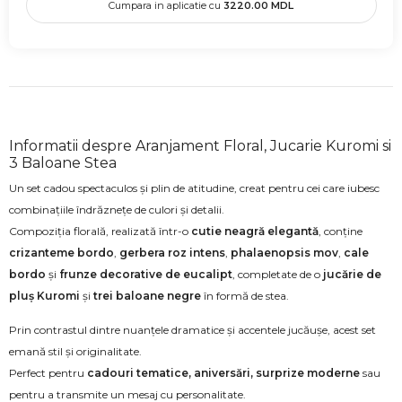
Cumpara in aplicatie cu
3220.00
MDL
Informatii despre Aranjament Floral, Jucarie Kuromi si
3 Baloane Stea
Un set cadou spectaculos și plin de atitudine, creat pentru cei care iubesc
combinațiile îndrăznețe de culori și detalii.
Compoziția florală, realizată într-o
cutie neagră elegantă
, conține
crizanteme bordo
,
gerbera roz intens
,
phalaenopsis mov
,
cale
bordo
și
frunze decorative de eucalipt
, completate de o
jucărie de
pluș Kuromi
și
trei baloane negre
în formă de stea.
Prin contrastul dintre nuanțele dramatice și accentele jucăușe, acest set
emană stil și originalitate.
Perfect pentru
cadouri tematice, aniversări, surprize moderne
sau
pentru a transmite un mesaj cu personalitate.