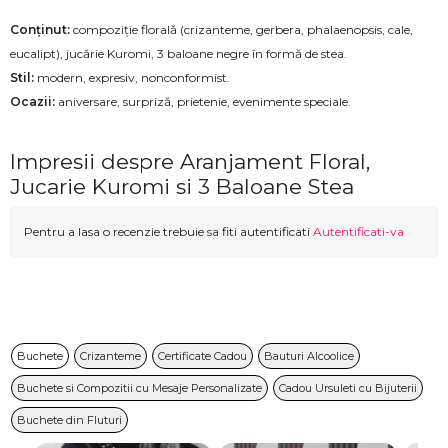
Conținut:
compoziție florală (crizanteme, gerbera, phalaenopsis, cale,
eucalipt), jucărie Kuromi, 3 baloane negre în formă de stea.
Stil:
modern, expresiv, nonconformist.
Ocazii:
aniversare, surpriză, prietenie, evenimente speciale.
Impresii despre Aranjament Floral,
Jucarie Kuromi si 3 Baloane Stea
Pentru a lasa o recenzie trebuie sa fiti autentificati
Autentificati-va
Buchete
Crizanteme
Certificate Cadou
Bauturi Alcoolice
Buchete si Compozitii cu Mesaje Personalizate
Cadou Ursuleti cu Bijuterii
Buchete din Fluturi