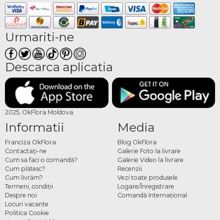
Urmariti-ne
Descarca aplicatia
2025, OkFlora Moldova
Informatii
Media
Franciza OkFlora
Blog OkFlora
Contactaţi-ne
Galerie Foto la livrare
Cum sa faci o comandă?
Galerie Video la livrare
Cum plătesc?
Recenzii
Cum livrăm?
Vezi toate produsele
Termeni, condiţii
Logare/Înregistrare
Despre noi
Comandă Internațional
Locuri vacante
Politica Cookie