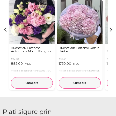
Buchet cu Eustome
Buchet din Hortensii Roz în
Buchet
Autohtone Mix cu Panglica
Hârtie
Mov
#3240
#2544
#7659
885,00
1750,00
1450,
MDL
MDL
Pret in aplicatia OkFlora
855,00 MDL
Pret in aplicatia OkFlora
1725,00 MDL
Pret in 
Cumpara
Cumpara
Plati sigure prin