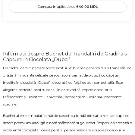
Cumpara in aplicatie cu
640.00
MDL
Informatii despre Buchet de Trandafiri de Gradina si
Capsuni in Ciocolata „Dubai”
Un cadou care cucerește toate simțurile: buchet generos din 9 trandafiri de
grădină în nuanțe delicate de roz, acompaniat de o cupă cu căpșuni
învelite în ciocolată „Dubai”, decorată cu foiță de aur comestibilă. Este
alegerea perfectă pentru ocazii în care vrei să impresionezi prin
rafinament și unicitate – aniversări, declarații de iubire sau momente
speciale.
Buchetul este ambalat în hârtie pastel, cu fundă din satin roz, iar cupa cu
desert premium adaugă o notă sofisticată și gourmet. Împreună creează o
experiență completă, ideală pentru persoanele care apreciază cadourile