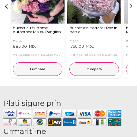
Buchet cu Eustome
Buchet din Hortensii Roz în
Buchet
Autohtone Mix cu Panglica
Hârtie
Mov
#3240
#2544
#7659
885,00
1750,00
1450,
MDL
MDL
Pret in aplicatia OkFlora
855,00 MDL
Pret in aplicatia OkFlora
1725,00 MDL
Pret in 
Cumpara
Cumpara
Plati sigure prin
Urmariti-ne