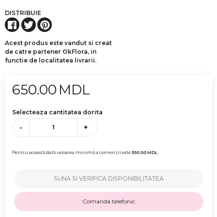
DISTRIBUIE
Acest produs este vandut si creat
de catre partener OkFlora, in
functie de localitatea livrarii.
650.00
MDL
Selecteaza cantitatea dorita
-
+
Pentru această dată valoarea minimă a comenzii este
550.00
MDL
SUNA SI VERIFICA DISPONIBILITATEA
Comanda telefonic