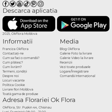
Descarca aplicatia
2025, OkFlora Moldova
Informatii
Media
Franciza OkFlora
Blog OkFlora
Contactaţi-ne
Galerie Foto la livrare
Cum sa faci o comandă?
Galerie Video la livrare
Cum plătesc?
Recenzii
Cum livrăm?
Vezi toate produsele
Termeni, condiţii
Logare/Înregistrare
Despre noi
Comandă Internațional
Locuri vacante
Politica Cookie
Livrare flori Moldova
Toată gama de produse
Adresa Florariei Ok Flora
OkFlora, Str. Puskin 44, Chisinau
Luni-Duminică 08:00 - 21:00