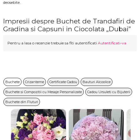
deosebite.
Impresii despre Buchet de Trandafiri de
Gradina si Capsuni in Ciocolata „Dubai”
Pentru a lasa o recenzie trebuie sa fiti autentificati
Autentificati-va
Buchete
Crizanteme
Certificate Cadou
Bauturi Alcoolice
Buchete si Compozitii cu Mesaje Personalizate
Cadou Ursuleti cu Bijuterii
Buchete din Fluturi