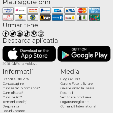
Plati sigure prin
Urmariti-ne
Descarca aplicatia
2025, OkFlora Moldova
Informatii
Media
Franciza OkFlora
Blog OkFlora
Contactaţi-ne
Galerie Foto la livrare
Cum sa faci o comandă?
Galerie Video la livrare
Cum plătesc?
Recenzii
Cum livrăm?
Vezi toate produsele
Termeni, condiţii
Logare/Înregistrare
Despre noi
Comandă Internațional
Locuri vacante