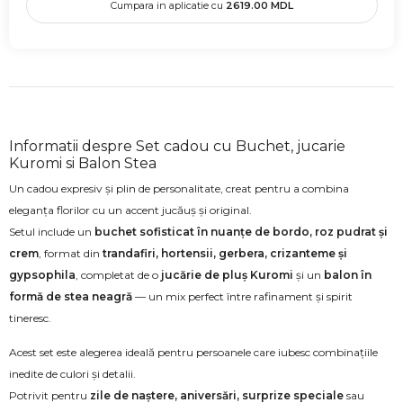
Cumpara in aplicatie cu
2619.00
MDL
Informatii despre Set cadou cu Buchet, jucarie
Kuromi si Balon Stea
Un cadou expresiv și plin de personalitate, creat pentru a combina
eleganța florilor cu un accent jucăuș și original.
Setul include un
buchet sofisticat în nuanțe de bordo, roz pudrat și
crem
, format din
trandafiri, hortensii, gerbera, crizanteme și
gypsophila
, completat de o
jucărie de pluș Kuromi
și un
balon în
formă de stea neagră
— un mix perfect între rafinament și spirit
tineresc.
Acest set este alegerea ideală pentru persoanele care iubesc combinațiile
inedite de culori și detalii.
Potrivit pentru
zile de naștere, aniversări, surprize speciale
sau