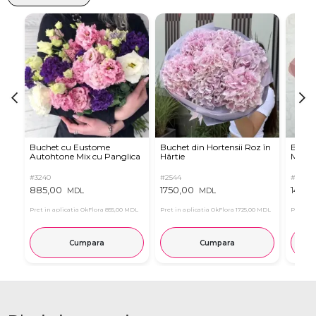
Buchet cu Eustome
Buchet din Hortensii Roz în
Buchet
Autohtone Mix cu Panglica
Hârtie
Mov
#3240
#2544
#7659
885,00
1750,00
1450,
MDL
MDL
Pret in aplicatia OkFlora
855,00 MDL
Pret in aplicatia OkFlora
1725,00 MDL
Pret in 
Cumpara
Cumpara