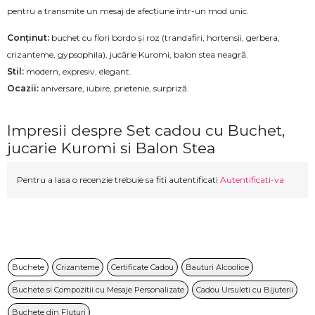
pentru a transmite un mesaj de afecțiune într-un mod unic.
Conținut:
buchet cu flori bordo și roz (trandafiri, hortensii, gerbera,
crizanteme, gypsophila), jucărie Kuromi, balon stea neagră.
Stil:
modern, expresiv, elegant.
Ocazii:
aniversare, iubire, prietenie, surpriză.
Impresii despre Set cadou cu Buchet,
jucarie Kuromi si Balon Stea
Pentru a lasa o recenzie trebuie sa fiti autentificati
Autentificati-va
Buchete
Crizanteme
Certificate Cadou
Bauturi Alcoolice
Buchete si Compozitii cu Mesaje Personalizate
Cadou Ursuleti cu Bijuterii
Buchete din Fluturi