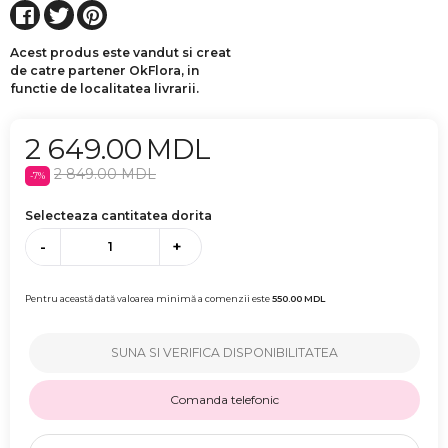
Acest produs este vandut si creat
de catre partener OkFlora, in
functie de localitatea livrarii.
2 649.00
MDL
2 849.00
MDL
-
7
%
Selecteaza cantitatea dorita
-
+
Pentru această dată valoarea minimă a comenzii este
550.00
MDL
SUNA SI VERIFICA DISPONIBILITATEA
Comanda telefonic