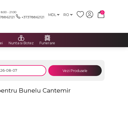
:00 - 21:00
0
MDL
RO
78862121
+37378862121
ei
Nunta si Botez
Funerare
Vezi Produsele
 pentru Bunelu Cantemir