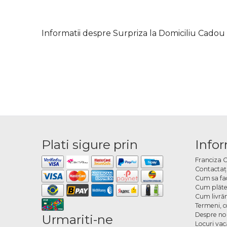
Informatii despre Surpriza la Domiciliu Cad
Plati sigure prin
Infor
Franciza 
Contactaţ
Cum sa fa
Cum plăte
Cum livră
Termeni, co
Despre no
Urmariti-ne
Locuri va