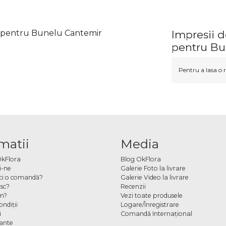
ou pentru Bunelu Cantemir
Impresii d
pentru Bu
Pentru a lasa o r
matii
Media
OkFlora
Blog OkFlora
i-ne
Galerie Foto la livrare
ci o comandă?
Galerie Video la livrare
sc?
Recenzii
m?
Vezi toate produsele
ndiţii
Logare/Înregistrare
i
Comandă Internațional
cante