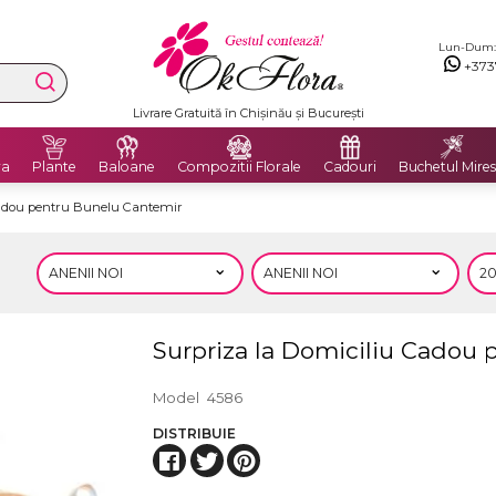
Lun-Dum: 8
+373
Livrare Gratuită în Chișinău și București
ra
Plante
Baloane
Compozitii Florale
Cadouri
Buchetul Mires
Cadou pentru Bunelu Cantemir
Surpriza la Domiciliu Cadou
Model
4586
DISTRIBUIE