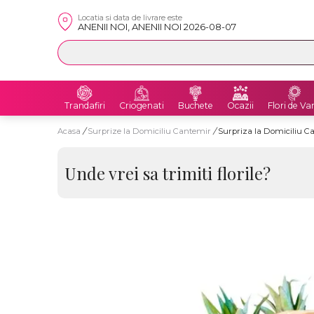
Locatia si data de livrare este
ANENII NOI, ANENII NOI 2026-08-07
Trandafiri
Criogenati
Buchete
Ocazii
Flori de Va
Acasa
/
Surprize la Domiciliu Cantemir
/
Surpriza la Domiciliu 
Unde vrei sa trimiti florile?