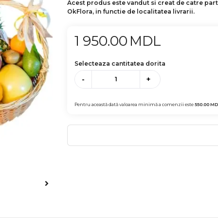
Acest produs este vandut si creat de catre par
OkFlora, in functie de localitatea livrarii.
1 950.00
MDL
Selecteaza cantitatea dorita
-
+
Pentru această dată valoarea minimă a comenzii este
550.00
MD