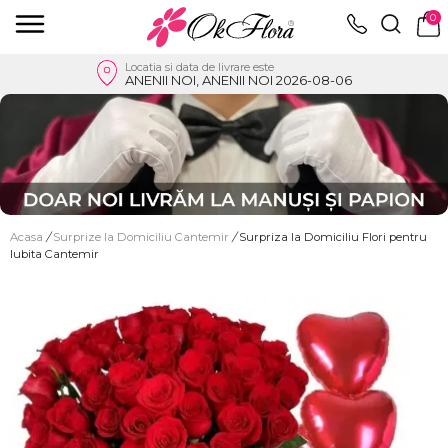
0
Locatia si data de livrare este
ANENII NOI, ANENII NOI 2026-08-06
Acasa
/
Surprize la Domiciliu Cantemir
/
Surpriza la Domiciliu Flori pentru
Iubita Cantemir