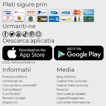
Plati sigure prin
Urmariti-ne
Descarca aplicatia
2025, OkFlora Moldova
Informatii
Media
Franciza OkFlora
Blog OkFlora
Contactaţi-ne
Galerie Foto la livrare
Cum sa faci o comandă?
Galerie Video la livrare
Cum plătesc?
Recenzii
Cum livrăm?
Vezi toate produsele
Termeni, condiţii
Logare/Înregistrare
Despre noi
Comandă Internațional