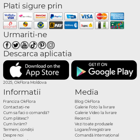
Plati sigure prin
Urmariti-ne
Descarca aplicatia
2025, OkFlora Moldova
Informatii
Media
Franciza OkFlora
Blog OkFlora
Contactaţi-ne
Galerie Foto la livrare
Cum sa faci o comandă?
Galerie Video la livrare
Cum plătesc?
Recenzii
Cum livrăm?
Vezi toate produsele
Termeni, condiţii
Logare/Înregistrare
Despre noi
Comandă Internațional