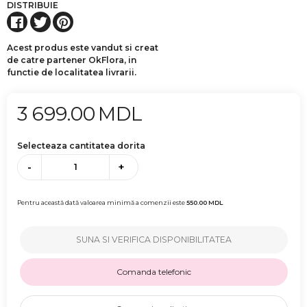
DISTRIBUIE
Acest produs este vandut si creat
de catre partener OkFlora, in
functie de localitatea livrarii.
3 699.00
MDL
Selecteaza cantitatea dorita
-
+
Pentru această dată valoarea minimă a comenzii este
550.00
MDL
SUNA SI VERIFICA DISPONIBILITATEA
Comanda telefonic