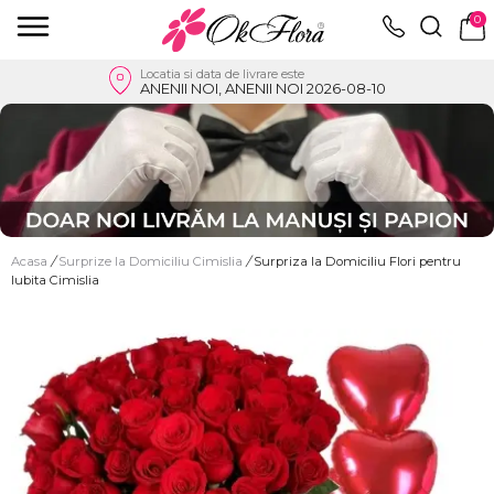
0
Locatia si data de livrare este
ANENII NOI, ANENII NOI 2026-08-10
Acasa
/
Surprize la Domiciliu Cimislia
/
Surpriza la Domiciliu Flori pentru
Iubita Cimislia