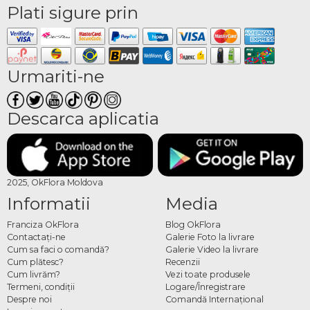
Plati sigure prin
Urmariti-ne
Descarca aplicatia
2025, OkFlora Moldova
Informatii
Media
Franciza OkFlora
Blog OkFlora
Contactaţi-ne
Galerie Foto la livrare
Cum sa faci o comandă?
Galerie Video la livrare
Cum plătesc?
Recenzii
Cum livrăm?
Vezi toate produsele
Termeni, condiţii
Logare/Înregistrare
Despre noi
Comandă Internațional