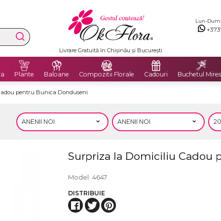
Lun-Dum: 8
+373
Livrare Gratuită în Chișinău și București
ra
Plante
Baloane
Compozitii Florale
Cadouri
Buchetul Mires
 Cadou pentru Bunica Donduseni
Surpriza la Domiciliu Cadou
Model
4647
DISTRIBUIE