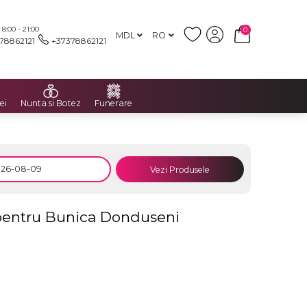
:00 - 21:00
0
MDL
RO
78862121
+37378862121
ei
Nunta si Botez
Funerare
Vezi Produsele
 pentru Bunica Donduseni