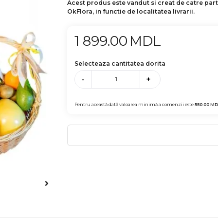
Acest produs este vandut si creat de catre par
OkFlora, in functie de localitatea livrarii.
1 899.00
MDL
Selecteaza cantitatea dorita
-
+
Pentru această dată valoarea minimă a comenzii este
550.00
MD