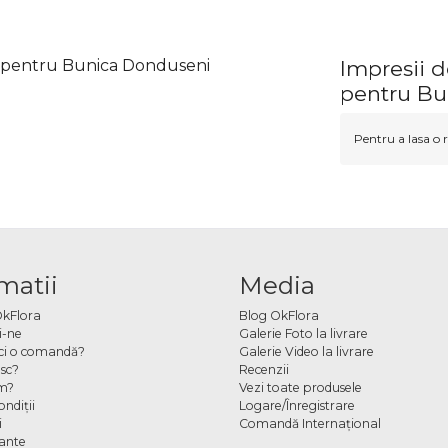
ou pentru Bunica Donduseni
Impresii d
pentru Bu
Pentru a lasa o r
matii
Media
OkFlora
Blog OkFlora
i-ne
Galerie Foto la livrare
ci o comandă?
Galerie Video la livrare
sc?
Recenzii
m?
Vezi toate produsele
ndiţii
Logare/Înregistrare
i
Comandă Internațional
cante