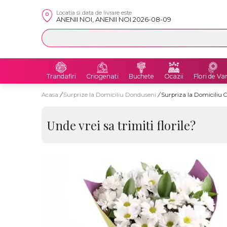
Locatia si data de livrare este
ANENII NOI, ANENII NOI 2026-08-09
Trandafiri
Criogenati
Buchete
Ocazii
Flori de Va
Acasa
/
Surprize la Domiciliu Donduseni
/
Surpriza la Domiciliu
Unde vrei sa trimiti florile?