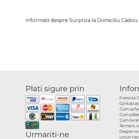
Informatii despre Surpriza la Domiciliu Cad
Plati sigure prin
Infor
Franciza 
Contactaţ
Cum sa fa
Cum plăte
Cum livră
Termeni, co
Despre no
Urmariti-ne
Locuri va