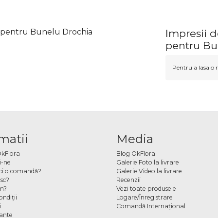
u pentru Bunelu Drochia
Impresii d
pentru Bu
Pentru a lasa o r
matii
Media
OkFlora
Blog OkFlora
i-ne
Galerie Foto la livrare
ci o comandă?
Galerie Video la livrare
sc?
Recenzii
m?
Vezi toate produsele
ndiţii
Logare/Înregistrare
i
Comandă Internațional
cante