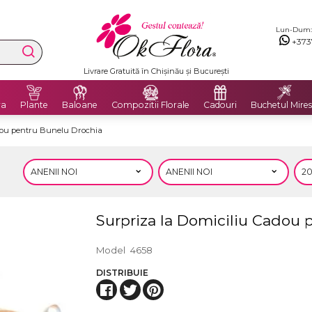
Lun-Dum: 8
+373
Livrare Gratuită în Chișinău și București
ra
Plante
Baloane
Compozitii Florale
Cadouri
Buchetul Mires
dou pentru Bunelu Drochia
Surpriza la Domiciliu Cadou 
Model
4658
DISTRIBUIE