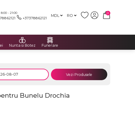
:00 - 21:00
0
MDL
RO
78862121
+37378862121
ei
Nunta si Botez
Funerare
Vezi Produsele
pentru Bunelu Drochia