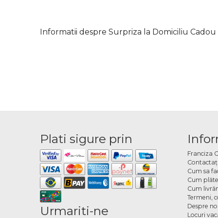
Informatii despre Surpriza la Domiciliu Cado
Plati sigure prin
Infor
Franciza 
Contactaţ
Cum sa fa
Cum plăte
Cum livră
Termeni, co
Despre no
Urmariti-ne
Locuri va