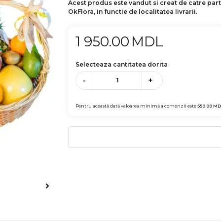
Acest produs este vandut si creat de catre par
OkFlora, in functie de localitatea livrarii.
1 950.00
MDL
Selecteaza cantitatea dorita
-
+
Pentru această dată valoarea minimă a comenzii este
550.00
MD