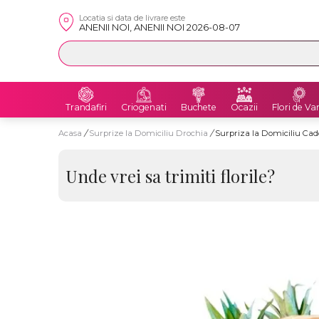
Locatia si data de livrare este
ANENII NOI, ANENII NOI 2026-08-07
Trandafiri
Criogenati
Buchete
Ocazii
Flori de Va
Acasa
/
Surprize la Domiciliu Drochia
/
Surpriza la Domiciliu Ca
Unde vrei sa trimiti florile?