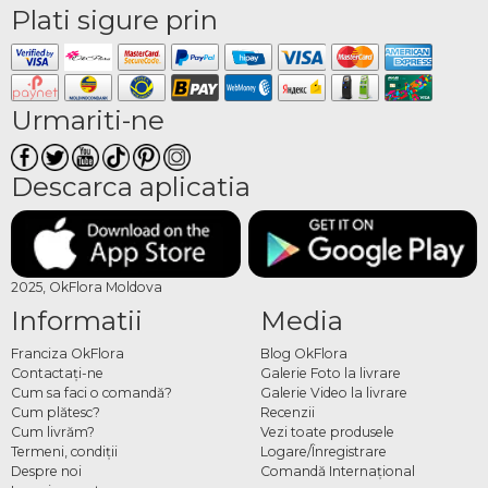
Plati sigure prin
Urmariti-ne
Descarca aplicatia
2025, OkFlora Moldova
Informatii
Media
Franciza OkFlora
Blog OkFlora
Contactaţi-ne
Galerie Foto la livrare
Cum sa faci o comandă?
Galerie Video la livrare
Cum plătesc?
Recenzii
Cum livrăm?
Vezi toate produsele
Termeni, condiţii
Logare/Înregistrare
Despre noi
Comandă Internațional