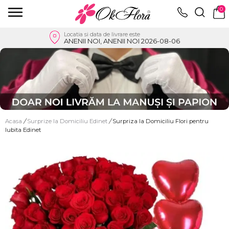
0
Locatia si data de livrare este
ANENII NOI, ANENII NOI 2026-08-06
Acasa
/
Surprize la Domiciliu Edinet
/
Surpriza la Domiciliu Flori pentru
Iubita Edinet