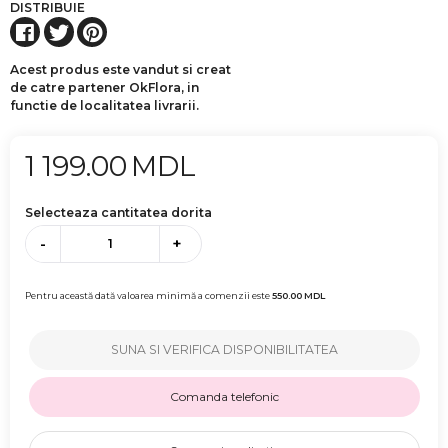
DISTRIBUIE
Acest produs este vandut si creat
de catre partener OkFlora, in
functie de localitatea livrarii.
1 199.00
MDL
Selecteaza cantitatea dorita
-
+
Pentru această dată valoarea minimă a comenzii este
550.00
MDL
SUNA SI VERIFICA DISPONIBILITATEA
Comanda telefonic