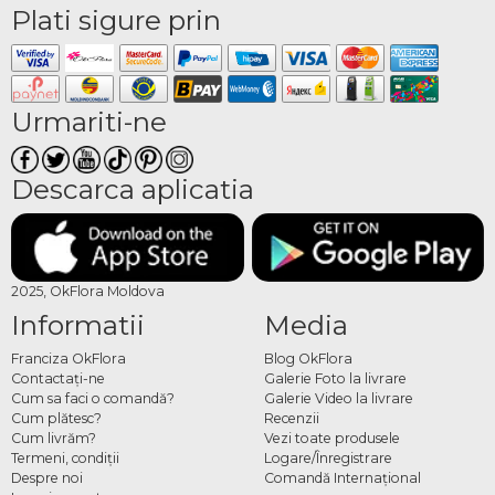
Plati sigure prin
Urmariti-ne
Descarca aplicatia
2025, OkFlora Moldova
Informatii
Media
Franciza OkFlora
Blog OkFlora
Contactaţi-ne
Galerie Foto la livrare
Cum sa faci o comandă?
Galerie Video la livrare
Cum plătesc?
Recenzii
Cum livrăm?
Vezi toate produsele
Termeni, condiţii
Logare/Înregistrare
Despre noi
Comandă Internațional