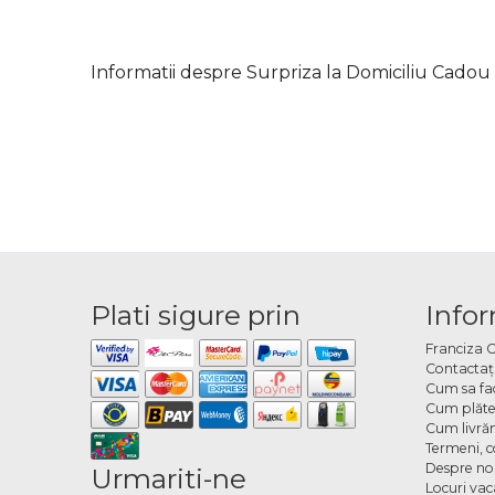
Informatii despre Surpriza la Domiciliu Cadou
Plati sigure prin
Infor
Franciza 
Contactaţ
Cum sa fa
Cum plăte
Cum livră
Termeni, co
Despre no
Urmariti-ne
Locuri va