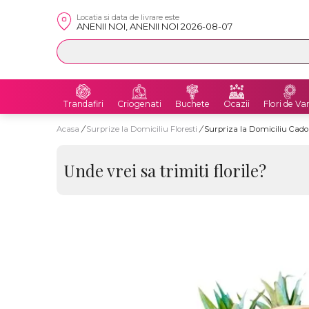
Locatia si data de livrare este
ANENII NOI, ANENII NOI 2026-08-07
Trandafiri
Criogenati
Buchete
Ocazii
Flori de Va
Acasa
/
Surprize la Domiciliu Floresti
/
Surpriza la Domiciliu Cado
Unde vrei sa trimiti florile?