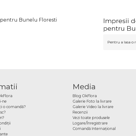
 pentru Bunelu Floresti
Impresii d
pentru Bun
Pentru a lasa o r
matii
Media
OkFlora
Blog OkFlora
i-ne
Galerie Foto la livrare
ci o comandă?
Galerie Video la livrare
sc?
Recenzii
m?
Vezi toate produsele
ndiţii
Logare/Înregistrare
i
Comandă Internațional
cante