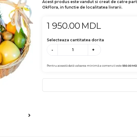
Acest produs este vandut si creat de catre par
OkFlora, in functie de localitatea livrarii.
1 950.00
MDL
Selecteaza cantitatea dorita
-
+
Pentru această dată valoarea minimă a comenzii este
550.00
MD