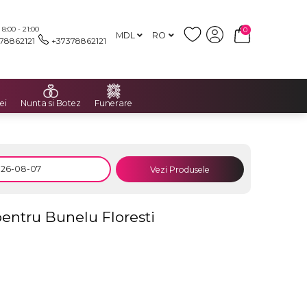
:00 - 21:00
0
MDL
RO
78862121
+37378862121
ei
Nunta si Botez
Funerare
Vezi Produsele
pentru Bunelu Floresti