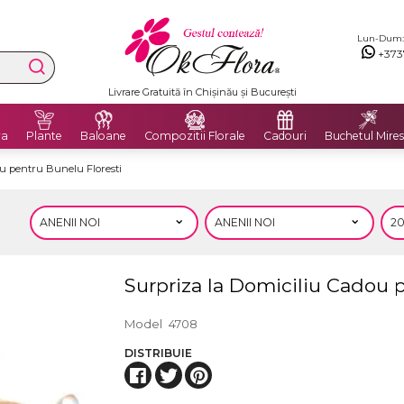
Lun-Dum: 8
+373
Livrare Gratuită în Chișinău și București
ra
Plante
Baloane
Compozitii Florale
Cadouri
Buchetul Mires
u pentru Bunelu Floresti
Surpriza la Domiciliu Cadou 
Model
4708
DISTRIBUIE