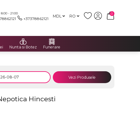
:00 - 21:00
0
MDL
RO
78862121
+37378862121
ei
Nunta si Botez
Funerare
Vezi Produsele
Nepotica Hincesti