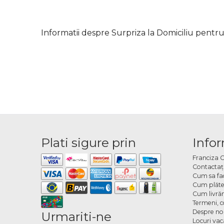
Informatii despre Surpriza la Domiciliu pentr
Plati sigure prin
Infor
Franciza 
Contactaţ
Cum sa fa
Cum plăte
Cum livră
Termeni, co
Despre no
Urmariti-ne
Locuri va