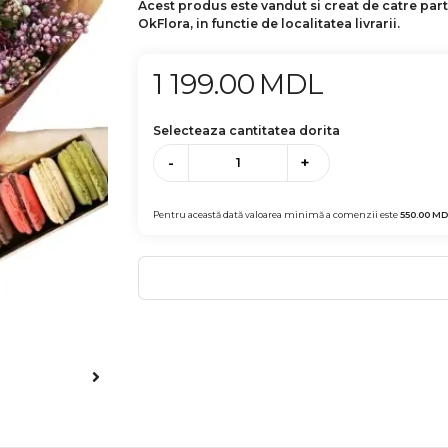
Acest produs este vandut si creat de catre par
OkFlora, in functie de localitatea livrarii.
1 199.00
MDL
Selecteaza cantitatea dorita
-
+
Pentru această dată valoarea minimă a comenzii este
550.00
MD