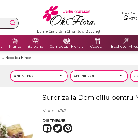
Lun-Dum: 8
+373
Livrare Gratuită în Chișinău și București
ra
Plante
Baloane
Compozitii Florale
Cadouri
Buchetul Mires
ru Nepotica Hincesti
Surpriza la Domiciliu pentru 
Model
4742
DISTRIBUIE