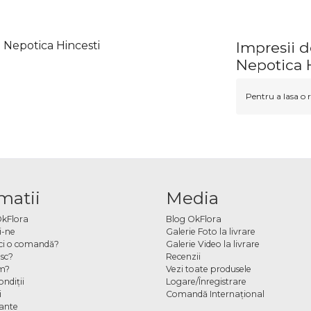
u Nepotica Hincesti
Impresii d
Nepotica 
Pentru a lasa o r
matii
Media
OkFlora
Blog OkFlora
i-ne
Galerie Foto la livrare
ci o comandă?
Galerie Video la livrare
sc?
Recenzii
m?
Vezi toate produsele
ndiţii
Logare/Înregistrare
i
Comandă Internațional
cante