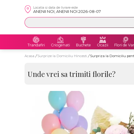
Locatia si data de livrare este
ANENII NOI, ANENII NOI 2026-08-07
Trandafiri
Criogenati
Buchete
Ocazii
Flori de Va
Acasa
/
Surprize la Domiciliu Hincesti
/
Surpriza la Domiciliu pent
Unde vrei sa trimiti florile?