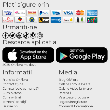
Plati sigure prin
Urmariti-ne
Descarca aplicatia
2025, OkFlora Moldova
Informatii
Media
Franciza OkFlora
Blog OkFlora
Contactaţi-ne
Galerie Foto la livrare
Cum sa faci o comandă?
Galerie Video la livrare
Cum plătesc?
Recenzii
Cum livrăm?
Vezi toate produsele
Termeni, condiţii
Logare/Înregistrare
Despre noi
Comandă Internațional