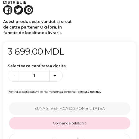
DISTRIBUIE
Acest produs este vandut si creat
de catre partener OkFlora, in
functie de localitatea livrarii.
3 699.00
MDL
Selecteaza cantitatea dorita
-
+
Pentru această dată valoarea minimă a comenzii este
550.00
MDL
SUNA SI VERIFICA DISPONIBILITATEA
Comanda telefonic