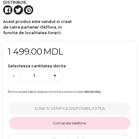
DISTRIBUIE
Acest produs este vandut si creat
de catre partener OkFlora, in
functie de localitatea livrarii.
1 499.00
MDL
Selecteaza cantitatea dorita
-
+
Pentru această dată valoarea minimă a comenzii este
550.00
MDL
SUNA SI VERIFICA DISPONIBILITATEA
Comanda telefonic