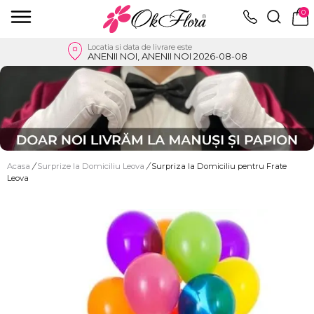
0
Locatia si data de livrare este
ANENII NOI, ANENII NOI 2026-08-08
Acasa
/
Surprize la Domiciliu Leova
/
Surpriza la Domiciliu pentru Frate
Leova