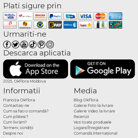
Plati sigure prin
Urmariti-ne
Descarca aplicatia
2025, OkFlora Moldova
Informatii
Media
Franciza OkFlora
Blog OkFlora
Contactaţi-ne
Galerie Foto la livrare
Cum sa faci o comandă?
Galerie Video la livrare
Cum plătesc?
Recenzii
Cum livrăm?
Vezi toate produsele
Termeni, condiţii
Logare/Înregistrare
Despre noi
Comandă Internațional