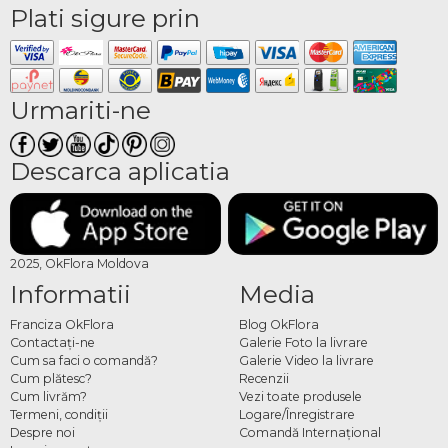
Plati sigure prin
Urmariti-ne
Descarca aplicatia
2025, OkFlora Moldova
Informatii
Media
Franciza OkFlora
Blog OkFlora
Contactaţi-ne
Galerie Foto la livrare
Cum sa faci o comandă?
Galerie Video la livrare
Cum plătesc?
Recenzii
Cum livrăm?
Vezi toate produsele
Termeni, condiţii
Logare/Înregistrare
Despre noi
Comandă Internațional