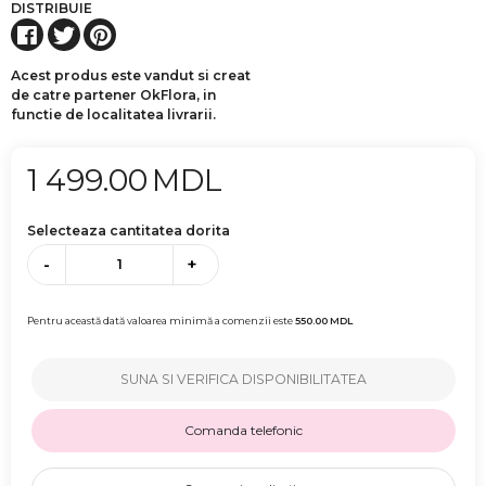
DISTRIBUIE
Acest produs este vandut si creat
de catre partener OkFlora, in
functie de localitatea livrarii.
1 499.00
MDL
Selecteaza cantitatea dorita
-
+
Pentru această dată valoarea minimă a comenzii este
550.00
MDL
SUNA SI VERIFICA DISPONIBILITATEA
Comanda telefonic