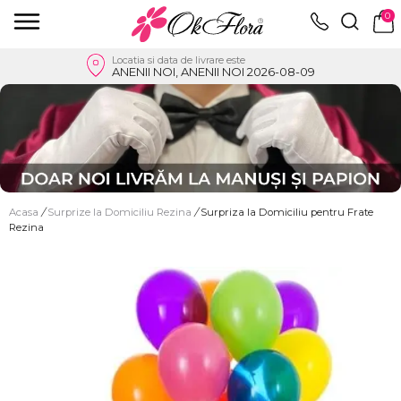
0
Locatia si data de livrare este
ANENII NOI, ANENII NOI 2026-08-09
Acasa
/
Surprize la Domiciliu Rezina
/
Surpriza la Domiciliu pentru Frate
Rezina