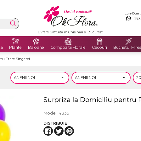
Lun-Dum: 8
+373
Livrare Gratuită în Chișinău și București
ra
Plante
Baloane
Compozitii Florale
Cadouri
Buchetul Mires
ru Frate Singerei
Surpriza la Domiciliu pentru 
Model
4835
DISTRIBUIE