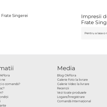
 Frate Singerei
Impresii d
Frate Sing
Pentru a lasa o r
matii
Media
OkFlora
Blog OkFlora
i-ne
Galerie Foto la livrare
ci o comandă?
Galerie Video la livrare
sc?
Recenzii
m?
Vezi toate produsele
ndiţii
Logare/Înregistrare
i
Comandă Internațional
cante