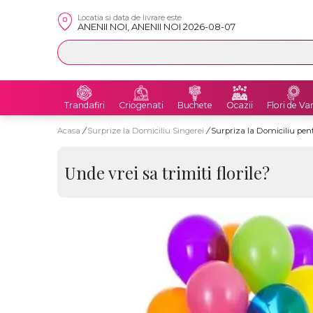
Locatia si data de livrare este
ANENII NOI, ANENII NOI 2026-08-07
Trandafiri
Criogenati
Buchete
Ocazii
Flori de Va
Acasa
/
Surprize la Domiciliu Singerei
/
Surpriza la Domiciliu pent
Unde vrei sa trimiti florile?