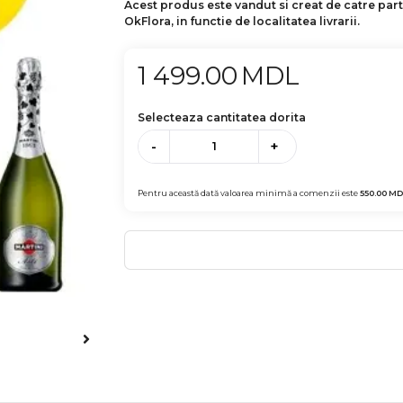
Acest produs este vandut si creat de catre par
OkFlora, in functie de localitatea livrarii.
1 499.00
MDL
Selecteaza cantitatea dorita
-
+
Pentru această dată valoarea minimă a comenzii este
550.00
MD