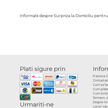
Informatii despre Surpriza la Domiciliu pentru
Plati sigure prin
Infor
Franciza 
Contactaţ
Cum sa fa
Cum plăte
Cum livră
Termeni, co
Despre no
Urmariti-ne
Locuri va