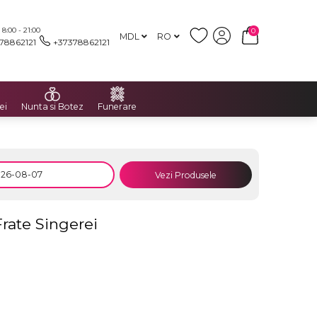
:00 - 21:00
0
MDL
RO
78862121
+37378862121
ei
Nunta si Botez
Funerare
Vezi Produsele
Frate Singerei