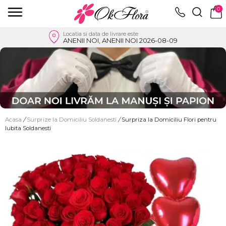
0
Locatia si data de livrare este
ANENII NOI, ANENII NOI 2026-08-09
Acasa
/
Surprize la Domiciliu Soldanesti
/
Surpriza la Domiciliu Flori pentru
Iubita Soldanesti