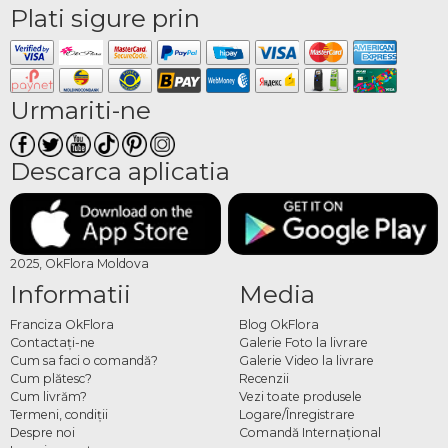
Plati sigure prin
Urmariti-ne
Descarca aplicatia
2025, OkFlora Moldova
Informatii
Media
Franciza OkFlora
Blog OkFlora
Contactaţi-ne
Galerie Foto la livrare
Cum sa faci o comandă?
Galerie Video la livrare
Cum plătesc?
Recenzii
Cum livrăm?
Vezi toate produsele
Termeni, condiţii
Logare/Înregistrare
Despre noi
Comandă Internațional