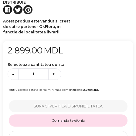
DISTRIBUIE
Acest produs este vandut si creat
de catre partener OkFlora, in
functie de localitatea livrarii.
2 899.00
MDL
Selecteaza cantitatea dorita
-
+
Pentru această dată valoarea minimă a comenzii este
550.00
MDL
SUNA SI VERIFICA DISPONIBILITATEA
Comanda telefonic