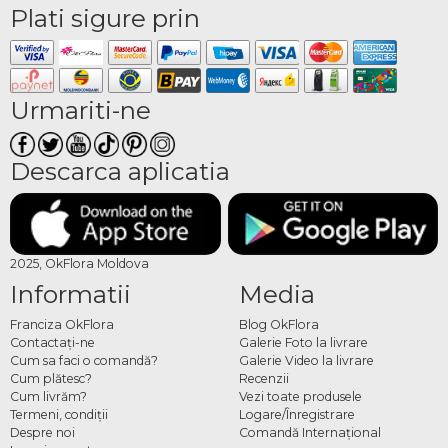
Plati sigure prin
Urmariti-ne
Descarca aplicatia
2025, OkFlora Moldova
Informatii
Media
Franciza OkFlora
Blog OkFlora
Contactaţi-ne
Galerie Foto la livrare
Cum sa faci o comandă?
Galerie Video la livrare
Cum plătesc?
Recenzii
Cum livrăm?
Vezi toate produsele
Termeni, condiţii
Logare/Înregistrare
Despre noi
Comandă Internațional