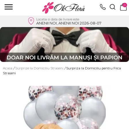
0
Locatia si data de livrare este
ANENII NOI, ANENII NOI 2026-08-07
Acasa
/
Surprize la Domiciliu Straseni
/
Surpriza la Domiciliu pentru Fiica
Straseni