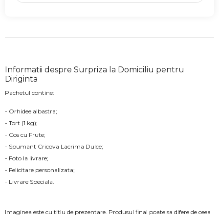
Informatii despre Surpriza la Domiciliu pentru
Diriginta
Pachetul contine:
- Orhidee albastra;
- Tort (1 kg);
- Cos cu Frute;
- Spumant Cricova Lacrima Dulce;
- Foto la livrare;
- Felicitare personalizata;
- Livrare Speciala.
Imaginea este cu titlu de prezentare. Produsul final poate sa difere de ceea