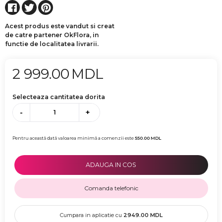
Acest produs este vandut si creat
de catre partener OkFlora, in
functie de localitatea livrarii.
2 999.00
MDL
Selecteaza cantitatea dorita
-
+
Pentru această dată valoarea minimă a comenzii este
550.00
MDL
ADAUGA IN COS
Comanda telefonic
Cumpara in aplicatie cu
2949.00
MDL