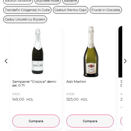
Bauturi Alcoolice
Buchete Mixte
Baloane
Trandafiri Criogenați în Cutie
Cadouri Pentru Copii
Fructe in Ciocolata
Cadou Ursuleti cu Bijuterii
Sampanie "Cricova" demi-
Asti Martini
Sampa
sec 0.7l
Dulce
#929
#1593
#2516
149,00
525,00
239,
MDL
MDL
Pret in 
Cumpara
Cumpara