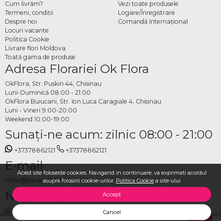
Cum livrăm?
Vezi toate produsele
Termeni, condiţii
Logare/Înregistrare
Despre noi
Comandă Internațional
Locuri vacante
Politica Cookie
Livrare flori Moldova
Toată gama de produse
Adresa Florariei Ok Flora
OkFlora, Str. Puskin 44, Chisinau
Luni-Duminică 08:00 - 21:00
OkFlora Buiucani, Str. Ion Luca Caragiale 4, Chisinau
Luni - Vineri 9:00-20:00
Weekend 10:00-19:00
Sunaţi-ne acum: zilnic 08:00 - 21:00
+37378862121
+37378862121
E-mail
Acest site foloseste cookies. Navigand in continuare, va exprimati acordul
office@livrareflori.md
asupra folosirii cookie-urilor.
Politica Cookie
a site-ului
Ne puteți contacta:
Accept
whatsapp
,
messenger
Cancel