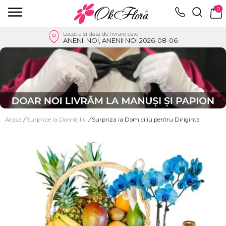
0
Locatia si data de livrare este
ANENII NOI, ANENII NOI 2026-08-06
Acasa
/
Surprize la Domiciliu
/
Surpriza la Domiciliu pentru Diriginta