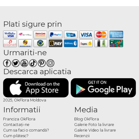
Plati sigure prin
Urmariti-ne
Descarca aplicatia
2025, OkFlora Moldova
Informatii
Media
Franciza OkFlora
Blog OkFlora
Contactaţi-ne
Galerie Foto la livrare
Cum sa faci o comandă?
Galerie Video la livrare
Cum plătesc?
Recenzii