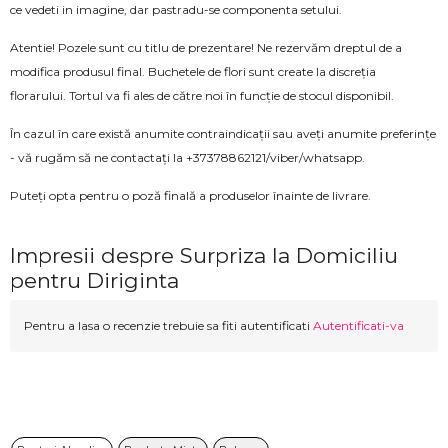
ce vedeti in imagine, dar pastradu-se componenta setului.
Atentie! Pozele sunt cu titlu de prezentare! Ne rezervăm dreptul de a
modifica produsul final. Buchetele de flori sunt create la discreția
florarului. Tortul va fi ales de către noi în funcție de stocul disponibil.
În cazul în care există anumite contraindicații sau aveți anumite preferințe
- vă rugăm să ne contactați la +37378862121/viber/whatsapp.
Puteți opta pentru o poză finală a produselor înainte de livrare.
Impresii despre Surpriza la Domiciliu
pentru Diriginta
Pentru a lasa o recenzie trebuie sa fiti autentificati
Autentificati-va