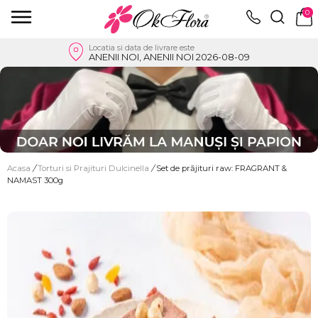
0
Locatia si data de livrare este
ANENII NOI, ANENII NOI 2026-08-09
Acasa
/
Torturi si Prajituri Dulcinella
/
Set de prăjituri raw: FRAGRANT &
NAMAST 300g