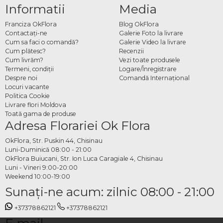
Informatii
Media
Franciza OkFlora
Blog OkFlora
Contactaţi-ne
Galerie Foto la livrare
Cum sa faci o comandă?
Galerie Video la livrare
Cum plătesc?
Recenzii
Cum livrăm?
Vezi toate produsele
Termeni, condiţii
Logare/Înregistrare
Despre noi
Comandă Internațional
Locuri vacante
Politica Cookie
Livrare flori Moldova
Toată gama de produse
Adresa Florariei Ok Flora
OkFlora, Str. Puskin 44, Chisinau
Luni-Duminică 08:00 - 21:00
OkFlora Buiucani, Str. Ion Luca Caragiale 4, Chisinau
Luni - Vineri 9:00-20:00
Weekend 10:00-19:00
Sunaţi-ne acum: zilnic 08:00 - 21:00
+37378862121
+37378862121