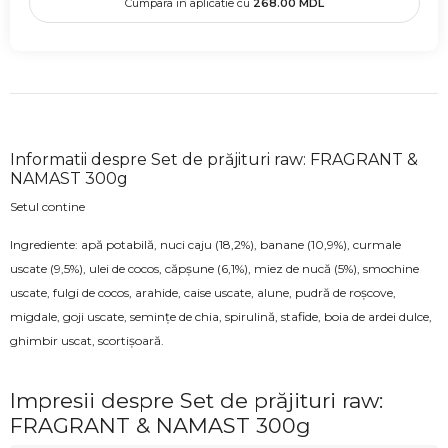
Cumpara in aplicatie cu
268.00
MDL
Informatii despre Set de prăjituri raw: FRAGRANT &
NAMAST 300g
Setul contine
Ingrediente: apă potabilă, nuci caju (18,2%), banane (10,9%), curmale
uscate (9,5%), ulei de cocos, căpșune (6,1%), miez de nucă (5%), smochine
uscate, fulgi de cocos, arahide, caise uscate, alune, pudră de roșcove,
migdale, goji uscate, semințe de chia, spirulină, stafide, boia de ardei dulce,
ghimbir uscat, scortișoară.
Impresii despre Set de prăjituri raw:
FRAGRANT & NAMAST 300g