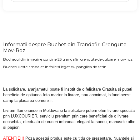
Informatii despre Buchet din Trandafiri Crengute
Mov-Roz
Buchetul din imagine contine 25 trandafiri crengute de culoare mov-roz.
Buchetul este ambalat in folie si legat cu panglica de satin.
La solicitare, aranjametul poate fi insotit de o felicitare Gratuita si puteti 
beneficia de optiunea foto martor la livrare, sau anonimat, bifand acest 
camp la plasarea comenzii.
Livram flori oriunde in Moldova si la solicitare putem oferi livrare speciala 
prin LUXCOURIER, serviciu premium prin care beneficiati de o livrare 
deosebita, efectuata de curieri imbracati elegant la sacou, manusele albe 
si papion.
ATENTIE!!!
 Poza acestui produs este cu titlu de prezentare. Nuantele si 