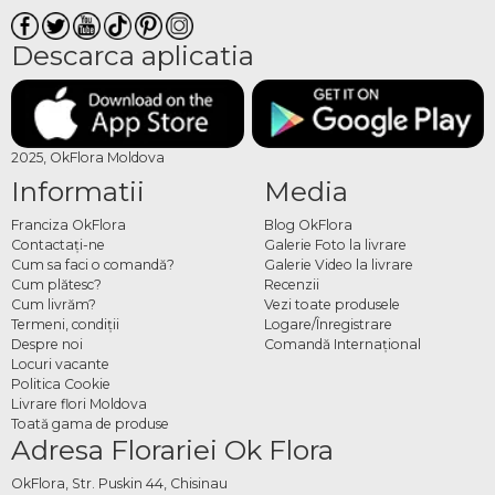
Descarca aplicatia
2025, OkFlora Moldova
Informatii
Media
Franciza OkFlora
Blog OkFlora
Contactaţi-ne
Galerie Foto la livrare
Cum sa faci o comandă?
Galerie Video la livrare
Cum plătesc?
Recenzii
Cum livrăm?
Vezi toate produsele
Termeni, condiţii
Logare/Înregistrare
Despre noi
Comandă Internațional
Locuri vacante
Politica Cookie
Livrare flori Moldova
Toată gama de produse
Adresa Florariei Ok Flora
OkFlora, Str. Puskin 44, Chisinau