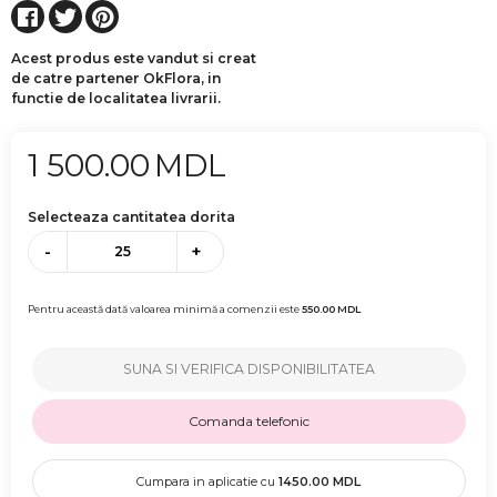
Acest produs este vandut si creat
de catre partener OkFlora, in
functie de localitatea livrarii.
1 500.00
MDL
Selecteaza cantitatea dorita
-
+
Pentru această dată valoarea minimă a comenzii este
550.00
MDL
SUNA SI VERIFICA DISPONIBILITATEA
Comanda telefonic
Cumpara in aplicatie cu
1450.00
MDL