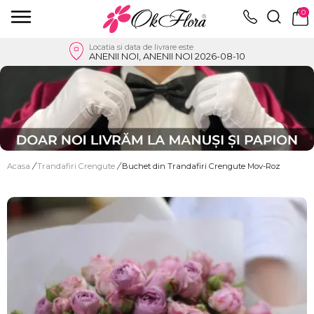
0
Locatia si data de livrare este
ANENII NOI, ANENII NOI 2026-08-10
Acasa
/
Trandafiri Crengute
/
Buchet din Trandafiri Crengute Mov-Roz