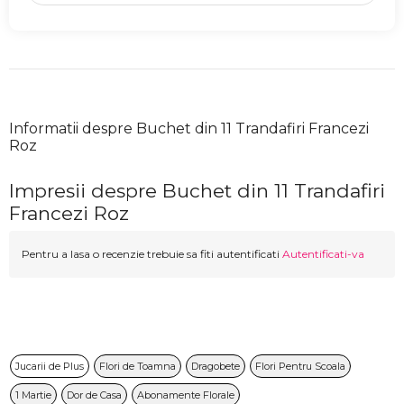
Informatii despre Buchet din 11 Trandafiri Francezi
Roz
Impresii despre Buchet din 11 Trandafiri
Francezi Roz
Pentru a lasa o recenzie trebuie sa fiti autentificati
Autentificati-va
Jucarii de Plus
Flori de Toamna
Dragobete
Flori Pentru Scoala
1 Martie
Dor de Casa
Abonamente Florale