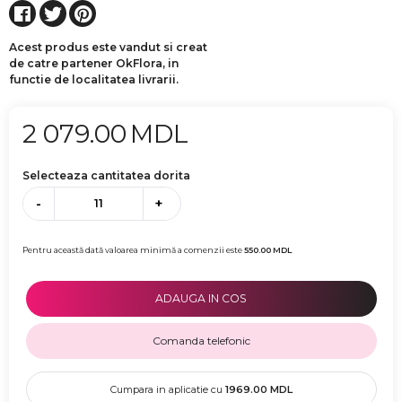
Acest produs este vandut si creat
de catre partener OkFlora, in
functie de localitatea livrarii.
2 079.00
MDL
Selecteaza cantitatea dorita
-
+
Pentru această dată valoarea minimă a comenzii este
550.00
MDL
ADAUGA IN COS
Comanda telefonic
Cumpara in aplicatie cu
1969.00
MDL