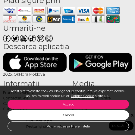
Plati sigure prin
Urmariti-ne
Descarca aplicatia
2025, OkFlora Moldova
Informatii
Media
Acest site foloseste cookies. Navigand in continuare, va exprimati acordul
Franciza OkFlora
Blog OkFlora
asupra folosirii cookie-urilor.
Politica Cookie
a site-ului
Contactaţi-ne
Galerie Foto la livrare
Cum sa faci o comandă?
Galerie Video la livrare
Accept
Cum plătesc?
Recenzii
Cum livrăm?
Vezi toate produsele
X
Cancel
Termeni, condiţii
Logare/Înregistrare
OkFlora App
Despre noi
Comandă Internațional
DESCĂRCĂ
Prețuri și oferte preferențiale
Administreaza Preferintele
ADAUGA IN COS
Locuri vacante