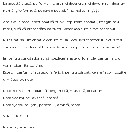
La această etapă, parfumul nu are nici descriere, nici denumire – doar un
număr și o formulă, pe care o pot „citi” numai cei inițiați.
Am ales în mod intenționat să nu vă impunem asociații, imagini sau
istorii, ci să vă prezentăm parfumul exact așa cum a fost conceput.
Nu ezitați să-i inventați o denumire, să-i deslușiți caracterul – veți simți
cum aroma evoluează frumos. Acum, este parfumul dumneavoastră!
Iar pentru curioșii dornici să „dezlege” misterul formulei parfumierului
vom ridica nițel cortina.
Este un parfum din categoria ferigă, pentru bărbați, ce are în compoziție
următoarele note:
Notele de vârf: mandarină, bergamotă, mușcată, olibanum
Notele de mijloc: lavandă, ambră
Notele joase: mușchi, patchouli, ambră, mosc
Volum: 100 ml
toate ingredientele