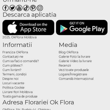
Descarca aplicatia
2025, OkFlora Moldova
Informatii
Media
Franciza OkFlora
Blog OkFlora
Contactaţi-ne
Galerie Foto la livrare
Cum sa faci o comandă?
Galerie Video la livrare
Cum plătesc?
Recenzii
Cum livrăm?
Vezi toate produsele
Termeni, condiţii
Logare/Înregistrare
Despre noi
Comandă Internațional
Locuri vacante
Politica Cookie
Livrare flori Moldova
Toată gama de produse
Adresa Florariei Ok Flora
OkFlora, Str. Puskin 44, Chisinau