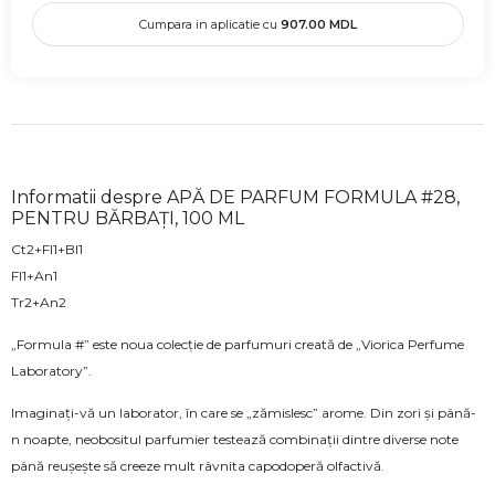
Cumpara in aplicatie cu
907.00
MDL
Informatii despre APĂ DE PARFUM FORMULA #28,
PENTRU BĂRBAȚI, 100 ML
Ct2+Fl1+Bl1
Fl1+An1
Tr2+An2
„Formula #” este noua colecție de parfumuri creată de „Viorica Perfume
Laboratory”.
Imaginați-vă un laborator, în care se „zămislesc” arome. Din zori și până-
n noapte, neobositul parfumier testează combinații dintre diverse note
până reușește să creeze mult râvnita capodoperă olfactivă.