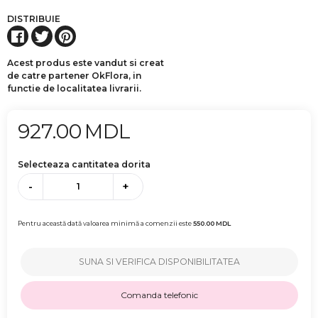
DISTRIBUIE
Acest produs este vandut si creat
de catre partener OkFlora, in
functie de localitatea livrarii.
927.00
MDL
Selecteaza cantitatea dorita
-
+
Pentru această dată valoarea minimă a comenzii este
550.00
MDL
SUNA SI VERIFICA DISPONIBILITATEA
Comanda telefonic