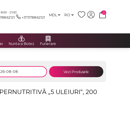
:00 - 21:00
0
MDL
RO
78862121
+37378862121
ei
Nunta si Botez
Funerare
Vezi Produsele
ERNUTRITIVĂ „5 ULEIURI”, 200