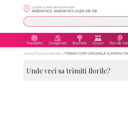
Locatia si data de livrare este
ANENII NOI, ANENII NOI 2026-08-08
Trandafiri
Criogenati
Buchete
Ocazii
Flori de Va
Acasa
/
Viorica Cosmetic
/
CREMA CORP ORIGINALĂ SUPERNUTRITI
Unde vrei sa trimiti florile?