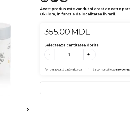
Acest produs este vandut si creat de catre par
OkFlora, in functie de localitatea livrarii.
355.00
MDL
Selecteaza cantitatea dorita
-
+
Pentru această dată valoarea minimă a comenzii este
550.00
MD