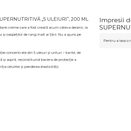
SUPERNUTRITIVĂ „5 ULEIURI”, 200 ML
Impresii
SUPERNUTR
arei creme care a fost creată acum câteva decenii, la
și oaspeților de rang înalt ai țării. Nu a ajuns pe
Pentru a lasa o r
i concentrate din 5 uleiuri și unturi – karité, de
ă și aspră, reconstituind bariera de protecție a
a celulitei și pierderea elasticității.
”