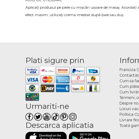
Aplicați produsul pe piele cu mișcări ușoare de masaj. Acordați a
efect maxim, utilizați crema imediat după baie sau duș
Plati sigure prin
Infor
Franciza 
Contactaţ
Cum sa fa
Cum plăte
Cum livră
Termeni, co
Despre no
Urmariti-ne
Locuri va
Politica C
Livrare fl
Descarca aplicatia
Toată gam