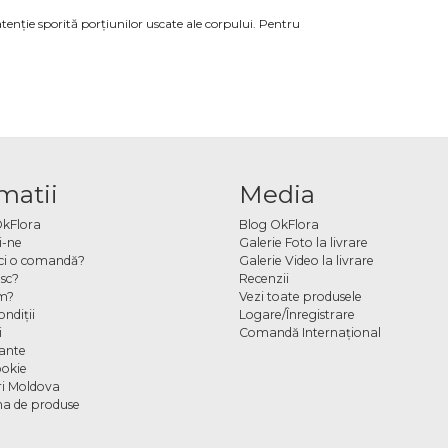
tenție sporită porțiunilor uscate ale corpului. Pentru
matii
Media
OkFlora
Blog OkFlora
i-ne
Galerie Foto la livrare
ci o comandă?
Galerie Video la livrare
sc?
Recenzii
m?
Vezi toate produsele
ndiţii
Logare/Înregistrare
i
Comandă Internațional
cante
ookie
ori Moldova
a de produse