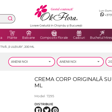
Lun-Dum: 8
+373
Livrare Gratuită în Chișinău și București
ra
Plante
Baloane
Compozitii Florale
Cadouri
Buchetul Mires
VĂ „5 ULEIURI”, 200 ML
CREMA CORP ORIGINALĂ SUP
ML
Model
7295
DISTRIBUIE