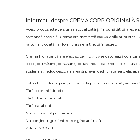
Informatii despre CREMA CORP ORIGINALĂ 
Acest produs este versiunea actualizată și îmbunătățită a legend
comandă specială. Crema era destinată exclusiv oﬁcialilor statului 
rafturi niciodată, iar formula sa era ținută în secret.
Crema hidratantă are efect super nutritiv se datorează combinație
cocos, de măsline, de susan și de lavandă – care refac pielea uscat
epidermei, reduc descuamarea și previn deshidratarea pielii, apariți
Extracte de plante pure, cultivate la propria eco fermă „Viopark
Fără coloranți sintetici
Fără uleiuri minerale
Fără parabeni
Nu este testată pe animale
Nu conține ingrediente de origine animală
Volum: 200 ml
MOD DE UTILIZARE