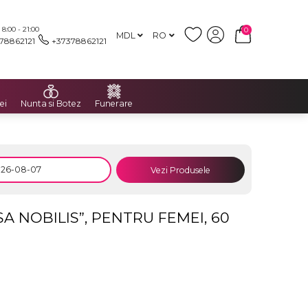
:00 - 21:00
0
MDL
RO
78862121
+37378862121
ei
Nunta si Botez
Funerare
Vezi Produsele
A NOBILIS”, PENTRU FEMEI, 60