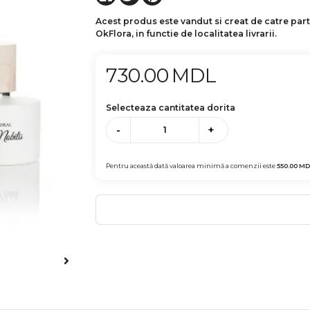
Acest produs este vandut si creat de catre par
OkFlora, in functie de localitatea livrarii.
730.00
MDL
Selecteaza cantitatea dorita
-
+
Pentru această dată valoarea minimă a comenzii este
550.00
MD