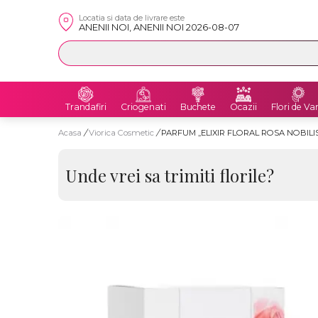
Locatia si data de livrare este
ANENII NOI, ANENII NOI 2026-08-07
Trandafiri
Criogenati
Buchete
Ocazii
Flori de Va
Acasa
/
Viorica Cosmetic
/
PARFUM „ELIXIR FLORAL ROSA NOBILIS
Unde vrei sa trimiti florile?