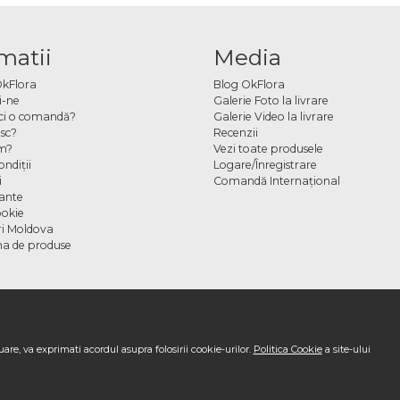
matii
Media
OkFlora
Blog OkFlora
i-ne
Galerie Foto la livrare
ci o comandă?
Galerie Video la livrare
sc?
Recenzii
m?
Vezi toate produsele
ndiţii
Logare/Înregistrare
i
Comandă Internațional
cante
ookie
ori Moldova
a de produse
are, va exprimati acordul asupra folosirii cookie-urilor.
Politica Cookie
a site-ului