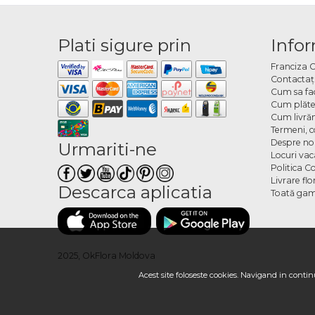
Plati sigure prin
Infor
Franciza 
Contactaţ
Cum sa fa
Cum plăte
Cum livră
Termeni, co
Despre no
Urmariti-ne
Locuri va
Politica C
Livrare fl
Descarca aplicatia
Toată gam
2025, OkFlora Moldova
Acest site foloseste cookies. Navigand in continu