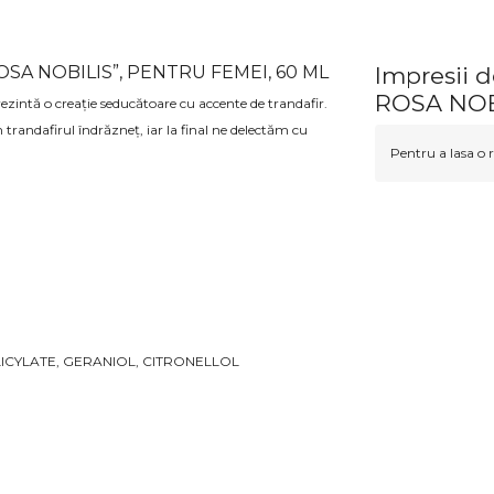
ROSA NOBILIS”, PENTRU FEMEI, 60 ML
Impresii 
ROSA NOB
rezintă o creație seducătoare cu accente de trandafir.
trandafirul îndrăzneț, iar la final ne delectăm cu
Pentru a lasa o r
ICYLATE, GERANIOL, CITRONELLOL