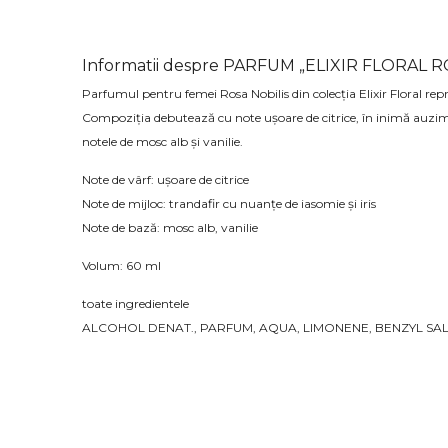
Informatii despre PARFUM „ELIXIR FLORAL 
Parfumul pentru femei Rosa Nobilis din colecția Elixir Floral rep
Compoziția debutează cu note ușoare de citrice, în inimă auzim 
notele de mosc alb și vanilie.
Note de vârf: ușoare de citrice
Note de mijloc: trandafir cu nuanțe de iasomie și iris
Note de bază: mosc alb, vanilie
Volum: 60 ml
toate ingredientele
ALCOHOL DENAT., PARFUM, AQUA, LIMONENE, BENZYL SAL