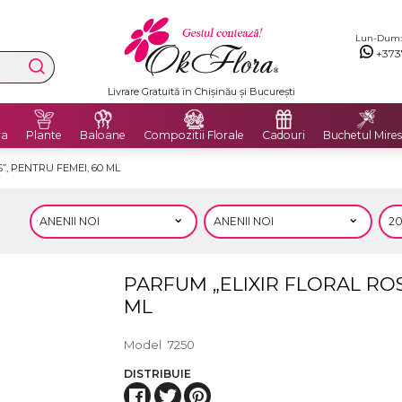
Lun-Dum: 8
+373
Livrare Gratuită în Chișinău și București
ra
Plante
Baloane
Compozitii Florale
Cadouri
Buchetul Mires
”, PENTRU FEMEI, 60 ML
PARFUM „ELIXIR FLORAL ROS
ML
Model
7250
DISTRIBUIE