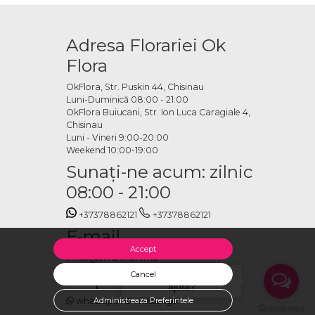
Adresa Florariei Ok
Flora
OkFlora, Str. Puskin 44, Chisinau
Luni-Duminică 08:00 - 21:00
OkFlora Buiucani, Str. Ion Luca Caragiale 4,
Chisinau
Luni - Vineri 9:00-20:00
Weekend 10:00-19:00
Sunaţi-ne acum: zilnic
08:00 - 21:00
+37378862121
+37378862121
E-mail
Accept
office@livrareflori.md
Ne puteți contacta:
Cancel
Salut, cu ce te putem
ajuta?
Administreaza Preferintele
whatsapp
,
messenger