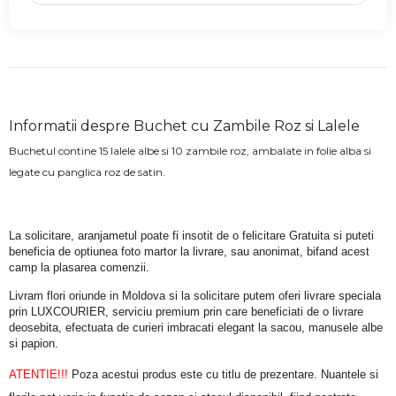
Informatii despre Buchet cu Zambile Roz si Lalele
Buchetul contine 15 lalele albe si 10 zambile roz, ambalate in folie alba si
legate cu panglica roz de satin.
La solicitare, aranjametul poate fi insotit de o felicitare Gratuita si puteti 
beneficia de optiunea foto martor la livrare, sau anonimat, bifand acest 
camp la plasarea comenzii.
Livram flori oriunde in Moldova si la solicitare putem oferi livrare speciala 
prin LUXCOURIER, serviciu premium prin care beneficiati de o livrare 
deosebita, efectuata de curieri imbracati elegant la sacou, manusele albe 
si papion.
ATENTIE!!!
 Poza acestui produs este cu titlu de prezentare. Nuantele si 