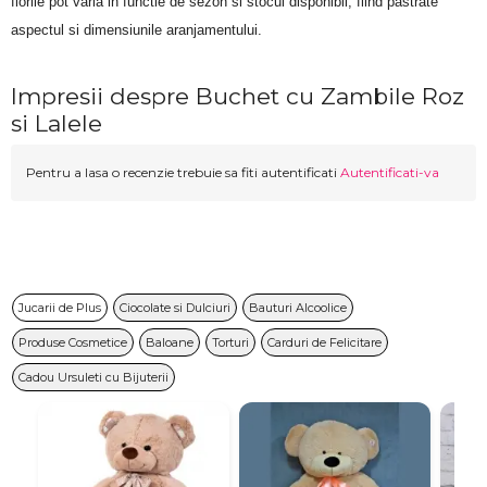
florile pot varia in functie de sezon si stocul disponibil, fiind pastrate 
aspectul si dimensiunile aranjamentului.
Impresii despre Buchet cu Zambile Roz
si Lalele
Pentru a lasa o recenzie trebuie sa fiti autentificati
Autentificati-va
Jucarii de Plus
Ciocolate si Dulciuri
Bauturi Alcoolice
Produse Cosmetice
Baloane
Torturi
Carduri de Felicitare
Cadou Ursuleti cu Bijuterii