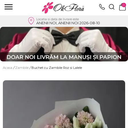
0
Locatia si data de livrare este
ANENII NOI, ANENII NOI 2026-08-10
Acasa
/
Zambile
/
Buchet cu Zambile Roz si Lalele