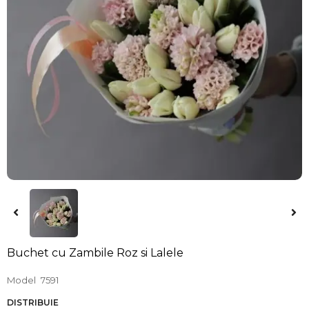
Buchet cu Zambile Roz si Lalele
Model
7591
DISTRIBUIE