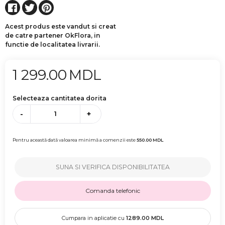
Acest produs este vandut si creat
de catre partener OkFlora, in
functie de localitatea livrarii.
1 299.00
MDL
Selecteaza cantitatea dorita
-
+
Pentru această dată valoarea minimă a comenzii este
550.00
MDL
SUNA SI VERIFICA DISPONIBILITATEA
Comanda telefonic
Cumpara in aplicatie cu
1289.00
MDL