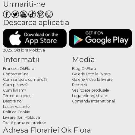
Urmariti-ne
Descarca aplicatia
2025, OkFlora Moldova
Informatii
Media
Franciza OkFlora
Blog OkFlora
Contactaţi-ne
Galerie Foto la livrare
Cum sa faci o comandă?
Galerie Video la livrare
Cum plătesc?
Recenzii
Cum livrăm?
Vezi toate produsele
Termeni, condiţii
Logare/Înregistrare
Despre noi
Comandă Internațional
Locuri vacante
Politica Cookie
Livrare flori Moldova
Toată gama de produse
Adresa Florariei Ok Flora