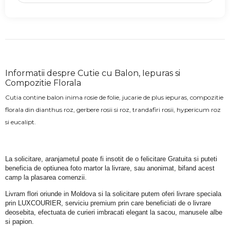
Informatii despre Cutie cu Balon, Iepuras si
Compozitie Florala
Cutia contine balon inima rosie de folie, jucarie de plus iepuras, compozitie
florala din dianthus roz, gerbere rosii si roz, trandafiri rosii, hypericum roz
si eucalipt.
La solicitare, aranjametul poate fi insotit de o felicitare Gratuita si puteti 
beneficia de optiunea foto martor la livrare, sau anonimat, bifand acest 
camp la plasarea comenzii.
Livram flori oriunde in Moldova si la solicitare putem oferi livrare speciala 
prin LUXCOURIER, serviciu premium prin care beneficiati de o livrare 
deosebita, efectuata de curieri imbracati elegant la sacou, manusele albe 
si papion.