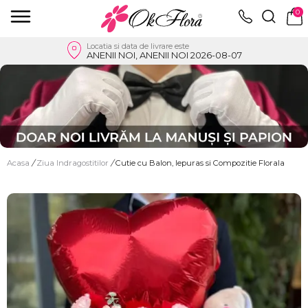
0
Locatia si data de livrare este
ANENII NOI, ANENII NOI 2026-08-07
Acasa
/
Ziua Indragostitilor
/
Cutie cu Balon, Iepuras si Compozitie Florala