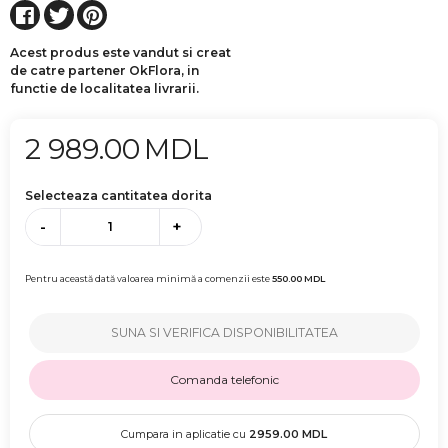
Acest produs este vandut si creat
de catre partener OkFlora, in
functie de localitatea livrarii.
2 989.00
MDL
Selecteaza cantitatea dorita
-
+
Pentru această dată valoarea minimă a comenzii este
550.00
MDL
SUNA SI VERIFICA DISPONIBILITATEA
Comanda telefonic
Cumpara in aplicatie cu
2959.00
MDL