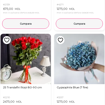
#2139
#4271
675,00
1275,00
MDL
MDL
Pret in aplicatia OkFlora
645,00 MDL
Pret in aplicatia OkFlora
1249,00 MDL
Cumpara
Cumpara
25 Trandafiri Roșii 80-90 cm
Gypsophila Blue (7 fire)
#2210
#3257
2475,00
1275,00
MDL
MDL