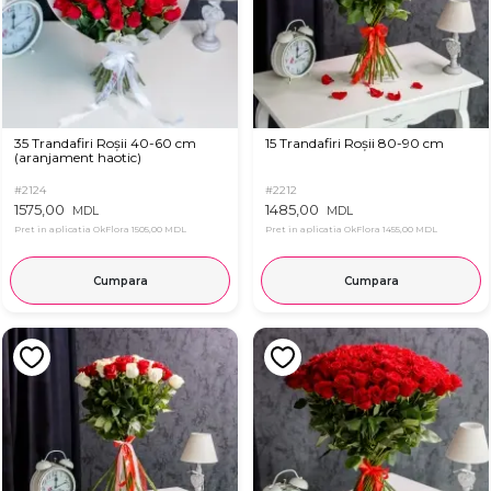
35 Trandafiri Roșii 40-60 cm
15 Trandafiri Roșii 80-90 cm
(aranjament haotic)
#2124
#2212
1575,00
1485,00
MDL
MDL
Pret in aplicatia OkFlora
1505,00 MDL
Pret in aplicatia OkFlora
1455,00 MDL
Cumpara
Cumpara