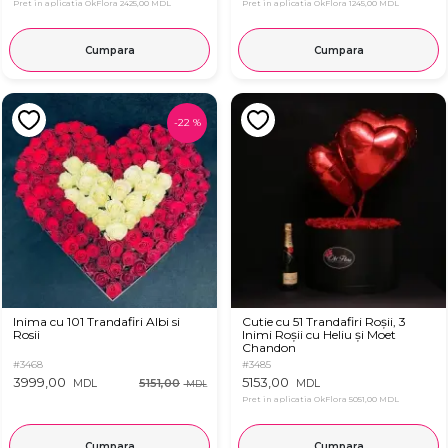
Pret in aplicatia OkFlora
2425,00 MDL
Pret in aplicatia OkFlora
1245,00 MDL
Cumpara
Cumpara
-
22
%
Inima cu 101 Trandafiri Albi si
Cutie cu 51 Trandafiri Roșii, 3
Rosii
Inimi Roșii cu Heliu și Moet
Chandon
#3468
#3485
3999,00
5153,00
5151,00
MDL
MDL
MDL
Pret in aplicatia OkFlora
5051,00 MDL
Cumpara
Cumpara