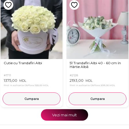
Cutie cu Trandafiri Albi
51 Trandafiri Albi 40 - 60 cm în
Hârtie Albă
#1711
#2128
1375,00
2193,00
MDL
MDL
Pret in aplicatia OkFlora
1325,00 MDL
Pret in aplicatia OkFlora
2091,00 MDL
Cumpara
Cumpara
Vezi mai mult