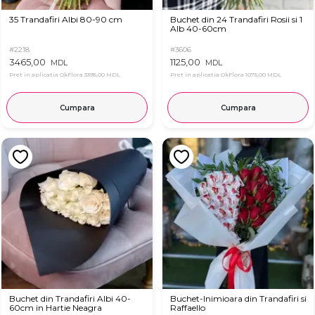
35 Trandafiri Albi 80-90 cm
Buchet din 24 Trandafiri Rosii si 1
Alb 40-60cm
#2218
#3606
3465,00
1125,00
MDL
MDL
Pret in aplicatia OkFlora
3395,00 MDL
Pret in aplicatia OkFlora
1075,00 MDL
Cumpara
Cumpara
Buchet din Trandafiri Albi 40-
Buchet-Inimioara din Trandafiri si
60cm in Hartie Neagra
Raffaello