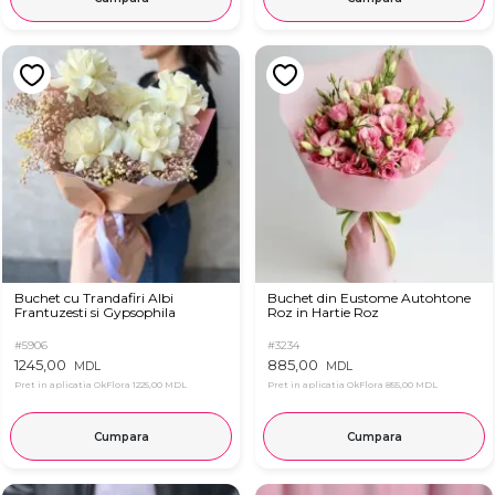
Buchet cu Trandafiri Albi
Buchet din Eustome Autohtone
Frantuzesti si Gypsophila
Roz in Hartie Roz
#5906
#3234
1245,00
885,00
MDL
MDL
Pret in aplicatia OkFlora
1225,00 MDL
Pret in aplicatia OkFlora
855,00 MDL
Cumpara
Cumpara