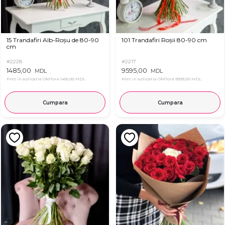
15 Trandafiri Alb-Roșu de 80-90
101 Trandafiri Roșii 80-90 cm
cm
#2228
#2217
1485,00
9595,00
MDL
MDL
Pret in aplicatia OkFlora
1455,00 MDL
Pret in aplicatia OkFlora
9393,00 MDL
Cumpara
Cumpara