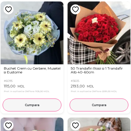
Buchet Crem cu Gerbere, Musetel
50 Trandafiri Rosii si 1 Trandafir
si Eustome
Alb 40-60cm
#6095
#3605
1115,00
2193,00
MDL
MDL
Pret in aplicatia OkFlora
1105,00 MDL
Pret in aplicatia OkFlora
2091,00 MDL
Cumpara
Cumpara