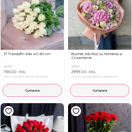
17 Trandafiri Albi 40-60 cm
Buchet Alb Roz cu Hortensii si
Crizanteme
#2137
#5927
765,00
2999,00
MDL
MDL
Pret in aplicatia OkFlora
731,00 MDL
Pret in aplicatia OkFlora
2969,00 MDL
Cumpara
Cumpara