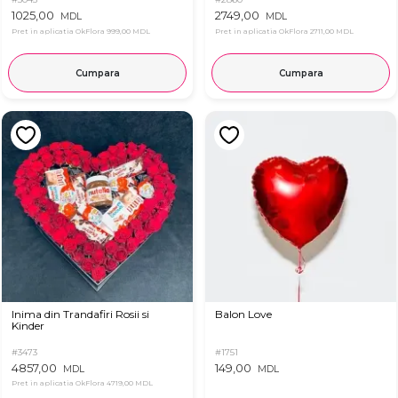
1025,00
2749,00
MDL
MDL
Pret in aplicatia OkFlora
999,00 MDL
Pret in aplicatia OkFlora
2711,00 MDL
Cumpara
Cumpara
Inima din Trandafiri Rosii si
Balon Love
Kinder
#3473
#1751
4857,00
149,00
MDL
MDL
Pret in aplicatia OkFlora
4719,00 MDL