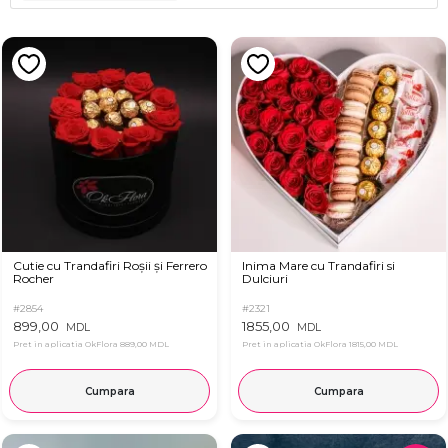
Cutie cu Trandafiri Roșii și Ferrero
Inima Mare cu Trandafiri si
Rocher
Dulciuri
#2854
#2321
899,00
1855,00
MDL
MDL
Pret in aplicatia OkFlora
889,00 MDL
Pret in aplicatia OkFlora
1815,00 MDL
Cumpara
Cumpara