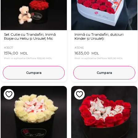
Set Cutie cu Trandafiri, Inimă
Inimă cu Trandafiri, dulciuri
Roșie cu Heliu și Ursuleț Mic
Kinder și Ursuleți
#3607
#3046
1574,00
1635,00
MDL
MDL
Pret in aplicatia OkFlora
1532,00 MDL
Pret in aplicatia OkFlora
1601,00 MDL
Cumpara
Cumpara