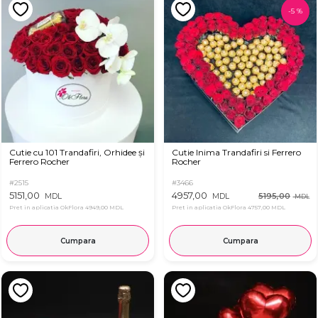
-
5
%
Cutie cu 101 Trandafiri, Orhidee și
Cutie Inima Trandafiri si Ferrero
Ferrero Rocher
Rocher
#2515
#3466
5151,00
4957,00
5195,00
MDL
MDL
MDL
Pret in aplicatia OkFlora
4949,00 MDL
Pret in aplicatia OkFlora
4757,00 MDL
Cumpara
Cumpara