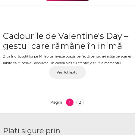
Cadourile de Valentine's Day –
gestul care rămâne în inimă
Ziua Îndrăgostiților pe 14 februarie este ocazia perfectă pentru a-i arăta persoanei
iubite că îți pasă cu adevărat. Un cadou ales cu atenție, dăruit la momentul
potrivit, spune mai mult decât orice cuvânt. Fie că alegi flori, ciocolată, un parfum,
Vezi tot textul
baloane sau un pachet complet cu mai multe surprize combinate, gestul
contează și lasă o impresie care nu se uită. La OkFlora găsești o colecție variată de
cadouri pentru Valentine's Day și Ziua Îndrăgostiților, potrivite atât pentru ea cât
și pentru el.
1
2
Pagini
Cadouri de 14 februarie
ANENII NOI pentru persoana
iubită
Plati sigure prin