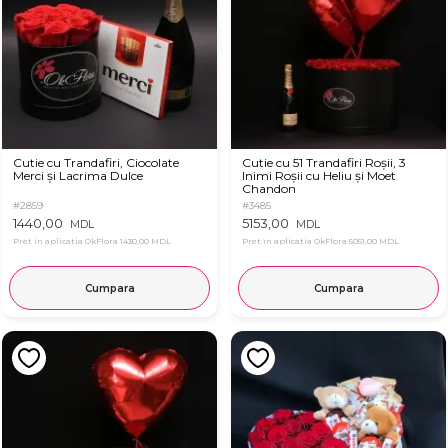
Cutie cu Trandafiri, Ciocolate
Cutie cu 51 Trandafiri Roșii, 3
Merci și Lacrima Dulce
Inimi Roșii cu Heliu și Moet
Chandon
#2859
#3485
1440,00
5153,00
MDL
MDL
Pret in aplicatia OkFlora
1430,00 MDL
Pret in aplicatia OkFlora
5051,00 MDL
Cumpara
Cumpara