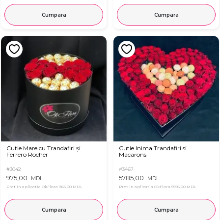
Cumpara
Cumpara
Cutie Mare cu Trandafiri și
Cutie Inima Trandafiri si
Ferrero Rocher
Macarons
#3042
#3467
975,00
5785,00
MDL
MDL
Pret in aplicatia OkFlora
965,00 MDL
Pret in aplicatia OkFlora
5595,00 MDL
Cumpara
Cumpara