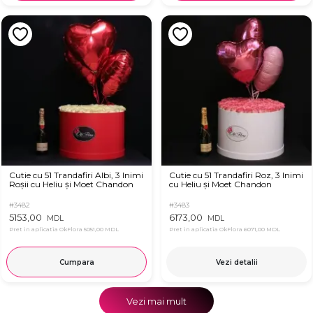
Cutie cu 51 Trandafiri Albi, 3 Inimi
Cutie cu 51 Trandafiri Roz, 3 Inimi
Roșii cu Heliu și Moet Chandon
cu Heliu și Moet Chandon
#3482
#3483
5153,00
6173,00
MDL
MDL
Pret in aplicatia OkFlora
5051,00 MDL
Pret in aplicatia OkFlora
6071,00 MDL
Cumpara
Vezi detalii
Vezi mai mult