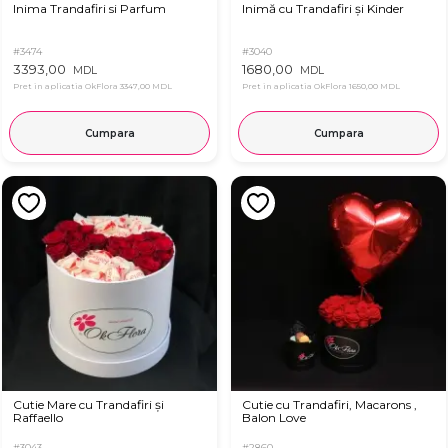
Inima Trandafiri si Parfum
Inimă cu Trandafiri și Kinder
#3474
#3040
3393,00
1680,00
MDL
MDL
Pret in aplicatia OkFlora
3347,00 MDL
Pret in aplicatia OkFlora
1650,00 MDL
Cumpara
Cumpara
Cutie Mare cu Trandafiri și
Cutie cu Trandafiri, Macarons ,
Raffaello
Balon Love
#3043
#2860