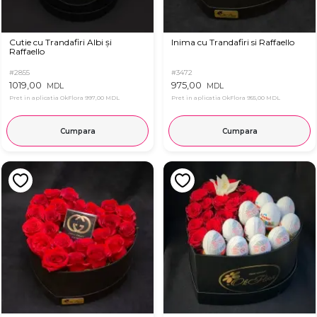
Cutie cu Trandafiri Albi și
Inima cu Trandafiri si Raffaello
Raffaello
#2855
#3472
1019,00
975,00
MDL
MDL
Pret in aplicatia OkFlora
997,00 MDL
Pret in aplicatia OkFlora
955,00 MDL
Cumpara
Cumpara