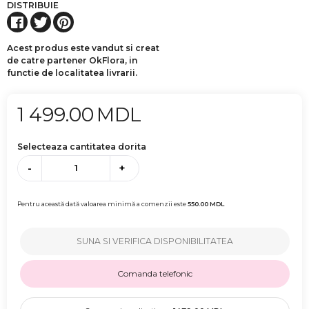
DISTRIBUIE
Acest produs este vandut si creat
de catre partener OkFlora, in
functie de localitatea livrarii.
1 499.00
MDL
Selecteaza cantitatea dorita
-
+
Pentru această dată valoarea minimă a comenzii este
550.00
MDL
SUNA SI VERIFICA DISPONIBILITATEA
Comanda telefonic