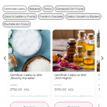
Certificate Cadou
Baloane
Torturi
Compozitii Din Fructe
Cosuri si Ladite cu Fructe
Fructe in Ciocolata
Cadou Ursuleti cu Bijuterii
Buchete din Fluturi
Certificat Cadou la SPA
Certificat Cadou la SPA
Certif
„Bounty Paradise”
„1001 Nights”
„Real
#7687
#7679
#7683
2750,00
3010,00
3010,
MDL
MDL
Pret in aplicatia OkFlora
2730,00 MDL
Pret in aplicatia OkFlora
2990,00 MDL
Pret in 