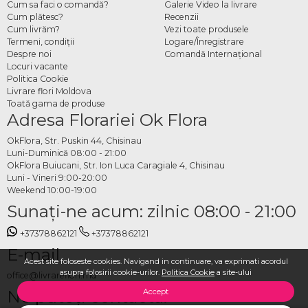
Cum sa faci o comandă?
Galerie Video la livrare
Cum plătesc?
Recenzii
Cum livrăm?
Vezi toate produsele
Termeni, condiţii
Logare/Înregistrare
Despre noi
Comandă Internațional
Locuri vacante
Politica Cookie
Livrare flori Moldova
Toată gama de produse
Adresa Florariei Ok Flora
OkFlora, Str. Puskin 44, Chisinau
Luni-Duminică 08:00 - 21:00
OkFlora Buiucani, Str. Ion Luca Caragiale 4, Chisinau
Luni - Vineri 9:00-20:00
Weekend 10:00-19:00
Sunaţi-ne acum: zilnic 08:00 - 21:00
+37378862121
+37378862121
E-mail
Acest site foloseste cookies. Navigand in continuare, va exprimati acordul
asupra folosirii cookie-urilor.
Politica Cookie
a site-ului
office@livrareflori.md
Ne puteți contacta:
Accept