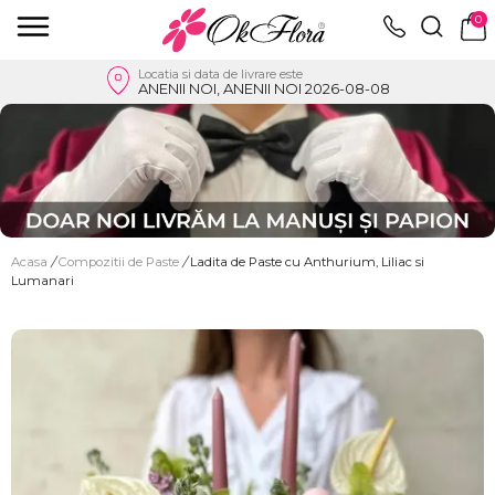
0
Locatia si data de livrare este
ANENII NOI, ANENII NOI 2026-08-08
Acasa
/
Compozitii de Paste
/
Ladita de Paste cu Anthurium, Liliac si
Lumanari