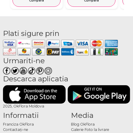
Cumpara
Cumpara
Plati sigure prin
Urmariti-ne
Descarca aplicatia
2025, OkFlora Moldova
Informatii
Media
Franciza OkFlora
Blog OkFlora
Contactaţi-ne
Galerie Foto la livrare