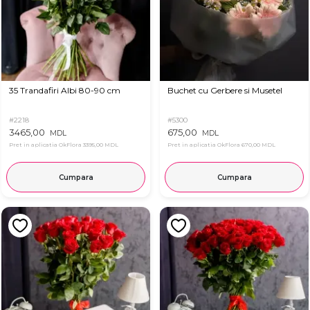
35 Trandafiri Albi 80-90 cm
Buchet cu Gerbere si Musetel
#2218
#5300
3465,00
675,00
MDL
MDL
Pret in aplicatia OkFlora
3395,00 MDL
Pret in aplicatia OkFlora
670,00 MDL
Cumpara
Cumpara