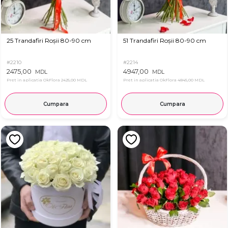
25 Trandafiri Roșii 80-90 cm
51 Trandafiri Roșii 80-90 cm
#2210
#2214
2475,00
4947,00
MDL
MDL
Pret in aplicatia OkFlora
2425,00 MDL
Pret in aplicatia OkFlora
4845,00 MDL
Cumpara
Cumpara