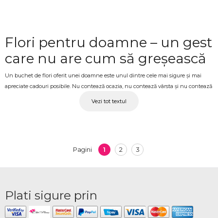
Flori pentru doamne – un gest
care nu are cum să greșească
Un buchet de flori oferit unei doamne este unul dintre cele mai sigure și mai
apreciate cadouri posibile. Nu contează ocazia, nu contează vârsta și nu contează
dacă o cunoști de o viață sau de câteva luni – florile transmit respect, atenție și
Vezi tot textul
afecțiune fără să fie nevoie de nimic altceva. La OkFlora, colecția dedicată
doamnelor include buchete și compoziții florale în stiluri variate, de la
aranjamente clasice și distinse până la compoziții mai elaborate, potrivite pentru
orice tip de destinatară.
1
2
3
Pagini
Buchete pentru doamne cu
livrare ANENII NOI – pentru
ocaziile care contează
Plati sigure prin
Ziua de naștere, 8 Martie, Ziua Mamei, o aniversare, o vizită sau pur și simplu un