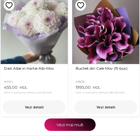
Dalii Albe in Hartie Alb-Mov
Buchet din Cale Mov (19 buc)
#4154
#3838
455,00
1995,00
MDL
MDL
Pret in aplicatia OkFlora
441,00 MDL
Pret in aplicatia OkFlora
1957,00 MDL
Vezi detalii
Vezi detalii
Vezi mai mult