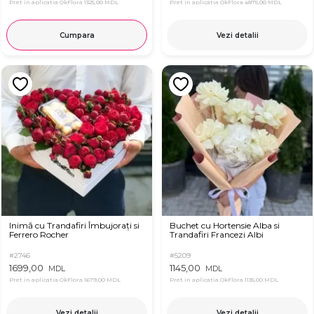
Pret in aplicatia OkFlora
1325,00 MDL
Pret in aplicatia OkFlora
4875,00 MDL
Cumpara
Vezi detalii
Inimă cu Trandafiri Îmbujorați si
Buchet cu Hortensie Alba si
Ferrero Rocher
Trandafiri Francezi Albi
#2746
#5209
1699,00
1145,00
MDL
MDL
Pret in aplicatia OkFlora
1679,00 MDL
Pret in aplicatia OkFlora
1135,00 MDL
Vezi detalii
Vezi detalii