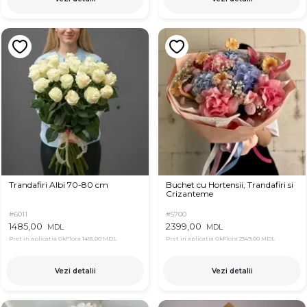
Trandafiri Albi 70-80 cm
Buchet cu Hortensii, Trandafiri si
Crizanteme
#6011
#5700
1485,00
2399,00
MDL
MDL
Pret in aplicatia OkFlora
1455,00 MDL
Pret in aplicatia OkFlora
2349,00 MDL
Vezi detalii
Vezi detalii