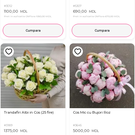
#3012
#5307
1100,00
690,00
MDL
MDL
Pret in aplicatia OkFlora
1050,00 MDL
Pret in aplicatia OkFlora
670,00 MDL
Cumpara
Cumpara
Trandafiri Albi in Cos (25 fire)
Cos Mic cu Bujori Roz
#3189
#3645
1375,00
5000,00
MDL
MDL