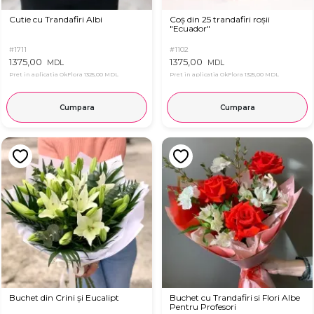
Cutie cu Trandafiri Albi
Coș din 25 trandafiri roșii
"Ecuador"
#1711
#1102
1375,00
1375,00
MDL
MDL
Pret in aplicatia OkFlora
1325,00 MDL
Pret in aplicatia OkFlora
1325,00 MDL
Cumpara
Cumpara
Buchet din Crini și Eucalipt
Buchet cu Trandafiri si Flori Albe
Pentru Profesori