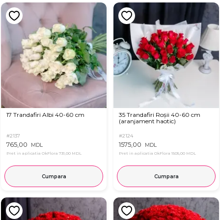
17 Trandafiri Albi 40-60 cm
35 Trandafiri Roșii 40-60 cm
(aranjament haotic)
#2137
#2124
765,00
1575,00
MDL
MDL
Pret in aplicatia OkFlora
731,00 MDL
Pret in aplicatia OkFlora
1505,00 MDL
Cumpara
Cumpara