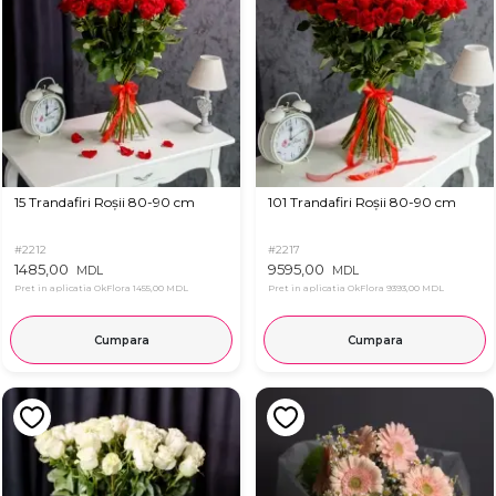
15 Trandafiri Roșii 80-90 cm
101 Trandafiri Roșii 80-90 cm
#2212
#2217
1485,00
9595,00
MDL
MDL
Pret in aplicatia OkFlora
1455,00 MDL
Pret in aplicatia OkFlora
9393,00 MDL
Cumpara
Cumpara