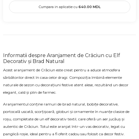
Cumpara in aplicatie cu
640.00
MDL
Informatii despre Aranjament de Crăciun cu Elf
Decorativ și Brad Natural
Acest aranjament de Crăciun este creat pentru a aduce atmosfera
sărbătorilor direct în casa celor dragi. Compoziția îmbină elemente
naturale de sezon cu decorațiuni festive atent alese, rezultând un decor
elegant, cald și plin de farmec.
Aranjamentul conține ramuri de brad natural, bobițe decorative,
portocală uscată, scorțișoară, globuri și ornamente în nuanțe clasice de
roșu, completate de un elf decorativ textil, care oferă un aer jucăuș și
autentic de Crăciun. Totul este aranjat într-un vas decorativ, legat cu
panglică roșie, ideal pentru a fi oferit cadou sau folosit ca decor festiv.