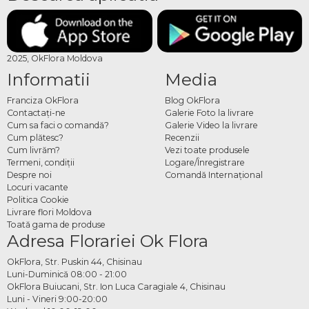
2025, OkFlora Moldova
Informatii
Media
Franciza OkFlora
Blog OkFlora
Contactaţi-ne
Galerie Foto la livrare
Cum sa faci o comandă?
Galerie Video la livrare
Cum plătesc?
Recenzii
Cum livrăm?
Vezi toate produsele
Termeni, condiţii
Logare/Înregistrare
Despre noi
Comandă Internațional
Locuri vacante
Politica Cookie
Livrare flori Moldova
Toată gama de produse
Adresa Florariei Ok Flora
OkFlora, Str. Puskin 44, Chisinau
Luni-Duminică 08:00 - 21:00
OkFlora Buiucani, Str. Ion Luca Caragiale 4, Chisinau
Luni - Vineri 9:00-20:00