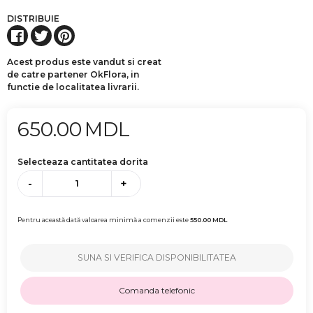
DISTRIBUIE
Acest produs este vandut si creat
de catre partener OkFlora, in
functie de localitatea livrarii.
650.00
MDL
Selecteaza cantitatea dorita
-
+
Pentru această dată valoarea minimă a comenzii este
550.00
MDL
SUNA SI VERIFICA DISPONIBILITATEA
Comanda telefonic