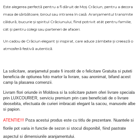
Este alegerea perfectă pentru a fi dăruit de Moș Crăciun, pentru a decora
masa de sărbătoare, biroul sau intrarea în casă. Aranjamentul transmite
căldură, bucurie și spiritul Crăciunului, fiind potrivit atât pentru familie,
cât și pentru colegi sau parteneri de afaceri.
Un cadou de Crăciun elegant și inspirat, care aduce zâmbete și creează o
atmosferă festivă autentică.
La solicitare, aranjametul poate fi insotit de o felicitare Gratuita si puteti 
beneficia de optiunea foto martor la livrare, sau anonimat, bifand acest 
camp la plasarea comenzii.
Livram flori oriunde in Moldova si la solicitare putem oferi livrare speciala 
prin LUXCOURIER, serviciu premium prin care beneficiati de o livrare 
deosebita, efectuata de curieri imbracati elegant la sacou, manusele albe 
si papion.
ATENTIE!!!
 Poza acestui produs este cu titlu de prezentare. Nuantele si 
florile pot varia in functie de sezon si stocul disponibil, fiind pastrate 
aspectul si dimensiunile aranjamentului.