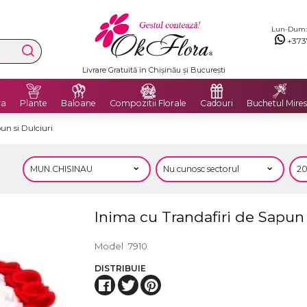
Lun-Dum: 8
+373
Livrare Gratuită în Chișinău și București
ra
Plante
Baloane
Compozitii Florale
Cadouri
Buchetul Mires
un si Dulciuri
Inima cu Trandafiri de Sapun 
Model
7910
DISTRIBUIE