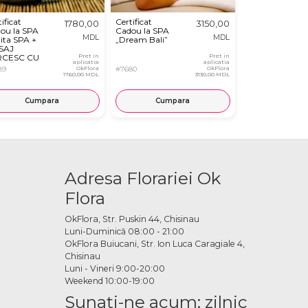
ificat
Certificat
Certificat
1780,00
3150,00
ou la SPA
Cadou la SPA
Cadou la SPA
MDL
MDL
zita SPA +
„Dream Bali”
„Ocean
SAJ
Breeze”
RCESC CU
Pret in
Pret in
aplicatia
aplicatia
MĂ ȘI
89
OkFlora
#7680
OkFlora
#7685
LING CU
1760,00 MDL
3130,00 MDL
NUȘA
E”
Cumpara
Cumpara
Cump
Adresa Florariei Ok
Flora
OkFlora, Str. Puskin 44, Chisinau
Luni-Duminică 08:00 - 21:00
OkFlora Buiucani, Str. Ion Luca Caragiale 4,
Chisinau
Luni - Vineri 9:00-20:00
Weekend 10:00-19:00
Sunaţi-ne acum: zilnic