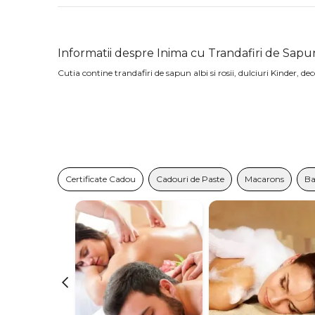
Informatii despre Inima cu Trandafiri de Sapun
Cutia contine trandafiri de sapun albi si rosii, dulciuri Kinder, de
Certificate Cadou
Cadouri de Paste
Macarons
Ba