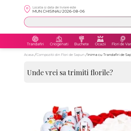
Locatia si data de livrare este
MUN.CHISINAU 2026-08-06
Trandafiri
Criogenati
Buchete
Ocazii
Flori de Va
Acasa
/
Compozitii din Flori de Sapun
/
Inima cu Trandafiri de Sap
Unde vrei sa trimiti florile?