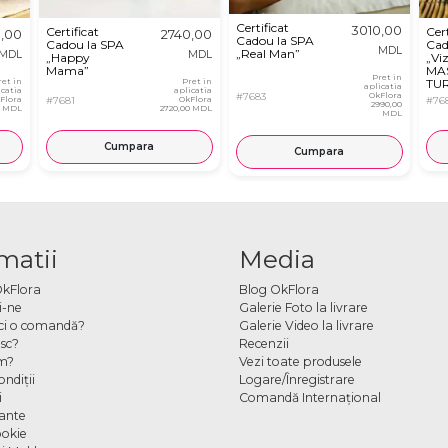
Certificat
3010,00
Certificat
Cert
0,00
2740,00
Cadou la SPA
Cadou la SPA
Cad
MDL
„Real Man”
MDL
MDL
„Happy
„Vi
Mama”
MA
Pret in
ret in
Pret in
TU
aplicatia
icatia
aplicatia
SPU
#7683
OkFlora
Flora
#7681
OkFlora
#76
2990,00
PEE
0 MDL
2720,00 MDL
MDL
MĂ
KES
Cumpara
Cumpara
matii
Media
OkFlora
Blog OkFlora
i-ne
Galerie Foto la livrare
ci o comandă?
Galerie Video la livrare
sc?
Recenzii
m?
Vezi toate produsele
ndiţii
Logare/Înregistrare
i
Comandă Internațional
cante
ookie