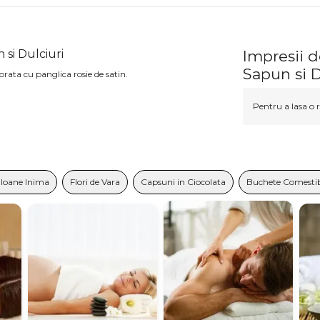
 si Dulciuri
Impresii d
Sapun si D
corata cu panglica rosie de satin.
Pentru a lasa o r
loane Inima
Flori de Vara
Capsuni in Ciocolata
Buchete Comestib