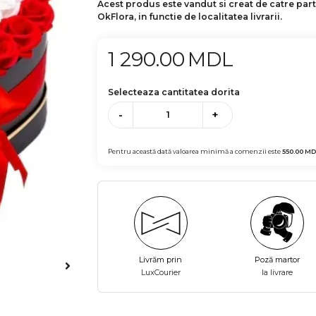
Acest produs este vandut si creat de catre par
OkFlora, in functie de localitatea livrarii.
1 290.00
MDL
Selecteaza cantitatea dorita
-
+
Pentru această dată valoarea minimă a comenzii este
550.00
MD
Livrăm prin
Poză martor
LuxCourier
la livrare