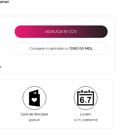
tener
ADAUGA IN COS
Cumpara in aplicatie cu
1280.00
MDL
L
Card de felicitare
Livrăm
gratuit
și în weekend