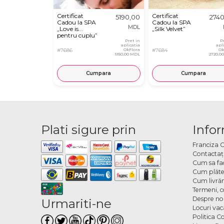
Certificat
Certificat
5190,00
274
Cadou la SPA
Cadou la SPA
MDL
„Love is...
„Silk Velvet”
pentru cuplu”
Pret in
P
aplicatia
apl
#7686
OkFlora
#7684
Ok
5150,00 MDL
2720,0
Cumpara
Cumpara
Plati sigure prin
Infor
Franciza 
Contactaţ
Cum sa fa
Cum plăte
Cum livră
Termeni, co
Despre no
Urmariti-ne
Locuri va
Politica C