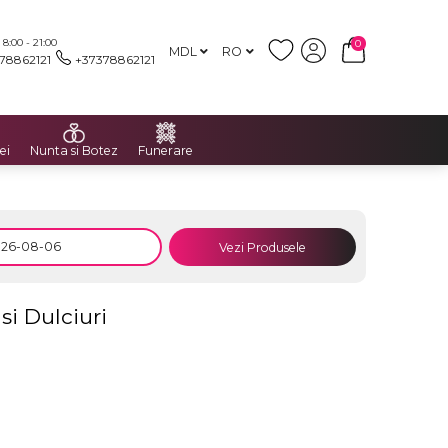
:00 - 21:00
0
MDL
RO
78862121
+37378862121
ei
Nunta si Botez
Funerare
Vezi Produsele
si Dulciuri