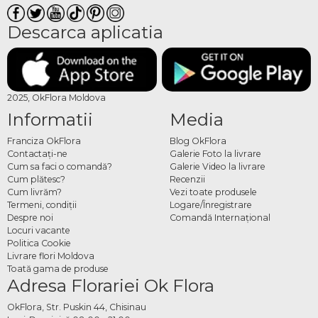
Descarca aplicatia
2025, OkFlora Moldova
Informatii
Media
Franciza OkFlora
Blog OkFlora
Contactaţi-ne
Galerie Foto la livrare
Cum sa faci o comandă?
Galerie Video la livrare
Cum plătesc?
Recenzii
Cum livrăm?
Vezi toate produsele
Termeni, condiţii
Logare/Înregistrare
Despre noi
Comandă Internațional
Locuri vacante
Politica Cookie
Livrare flori Moldova
Toată gama de produse
Adresa Florariei Ok Flora
OkFlora, Str. Puskin 44, Chisinau