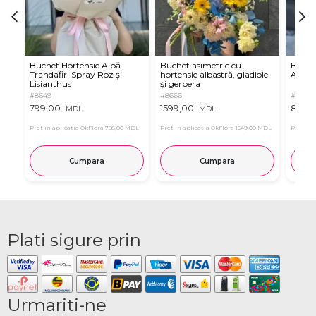
Buchet Hortensie Albă
Buchet asimetric cu
Buche
Trandafiri Spray Roz și
hortensie albastră, gladiole
Albast
Lisianthus
și gerbera
#8649
#8666
#8663
799,00
1599,00
899,
MDL
MDL
Pret in aplicatia OkFlora
785,00 MDL
Pret in aplicatia OkFlora
1549,00 MDL
Pret in 
Cumpara
Cumpara
Plati sigure prin
Urmariti-ne