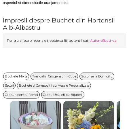
aspectul si dimensiunile aranjamentului.
Impresii despre Buchet din Hortensii
Alb-Albastru
Pentru a lasa o recenzie trebuie sa fiti autentificati
Autentificati-va
Buchete Mixte
Trandafiri Criogenați în Cutie
Surprize la Domiciliu
Seturi
Buchete si Compozitii cu Mesaje Personalizate
Cadouri pentru Femei
Cadou Ursuleti cu Bijuterii