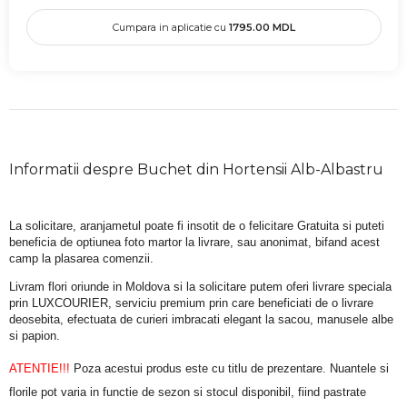
Cumpara in aplicatie cu
1795.00
MDL
Informatii despre Buchet din Hortensii Alb-Albastru
La solicitare, aranjametul poate fi insotit de o felicitare Gratuita si puteti 
beneficia de optiunea foto martor la livrare, sau anonimat, bifand acest 
camp la plasarea comenzii.
Livram flori oriunde in Moldova si la solicitare putem oferi livrare speciala 
prin LUXCOURIER, serviciu premium prin care beneficiati de o livrare 
deosebita, efectuata de curieri imbracati elegant la sacou, manusele albe 
si papion.
ATENTIE!!!
 Poza acestui produs este cu titlu de prezentare. Nuantele si 
florile pot varia in functie de sezon si stocul disponibil, fiind pastrate 