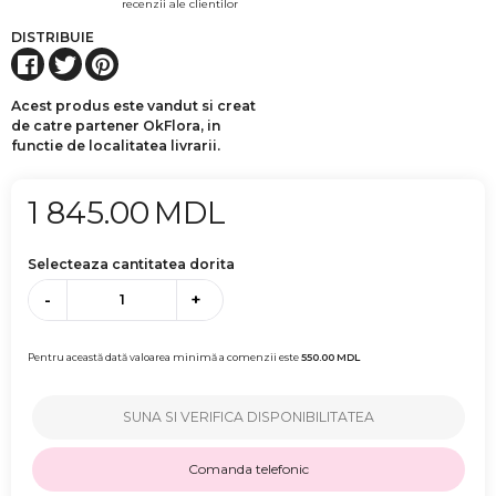
recenzii ale clientilor
DISTRIBUIE
Acest produs este vandut si creat
de catre partener OkFlora, in
functie de localitatea livrarii.
1 845.00
MDL
Selecteaza cantitatea dorita
-
+
Pentru această dată valoarea minimă a comenzii este
550.00
MDL
SUNA SI VERIFICA DISPONIBILITATEA
Comanda telefonic