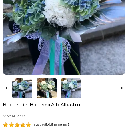
Buchet din Hortensii Alb-Albastru
Model
2793
evaluat
5.0
/5
bazat pe
3