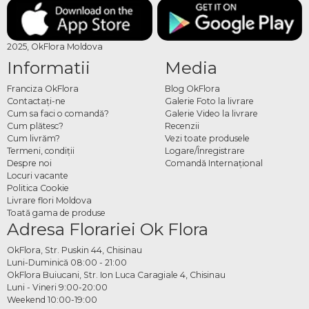
2025, OkFlora Moldova
Informatii
Media
Franciza OkFlora
Blog OkFlora
Contactaţi-ne
Galerie Foto la livrare
Cum sa faci o comandă?
Galerie Video la livrare
Cum plătesc?
Recenzii
Cum livrăm?
Vezi toate produsele
Termeni, condiţii
Logare/Înregistrare
Despre noi
Comandă Internațional
Locuri vacante
Politica Cookie
Livrare flori Moldova
Toată gama de produse
Adresa Florariei Ok Flora
OkFlora, Str. Puskin 44, Chisinau
Luni-Duminică 08:00 - 21:00
OkFlora Buiucani, Str. Ion Luca Caragiale 4, Chisinau
Luni - Vineri 9:00-20:00
Weekend 10:00-19:00