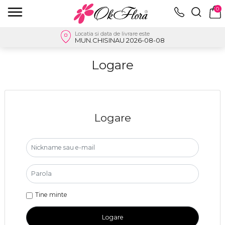
0
Locatia si data de livrare este
MUN.CHISINAU 2026-08-08
Logare
Logare
Tine minte
Logare