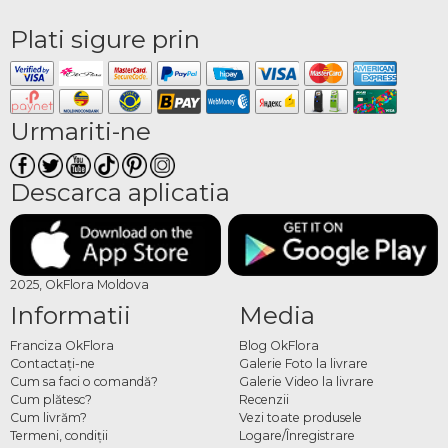
Plati sigure prin
Urmariti-ne
Descarca aplicatia
2025, OkFlora Moldova
Informatii
Media
Franciza OkFlora
Blog OkFlora
Contactaţi-ne
Galerie Foto la livrare
Cum sa faci o comandă?
Galerie Video la livrare
Cum plătesc?
Recenzii
Cum livrăm?
Vezi toate produsele
Termeni, condiţii
Logare/Înregistrare