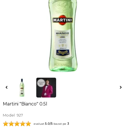
Martini "Bianco" 0.5l
Model
927
evaluat
5.0
/5
bazat pe
3