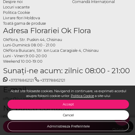
Despre noi
Comandă Internațional
Locuri vacante
Politica Cookie
Livrare flori Moldova
Toată gama de produse
Adresa Florariei Ok Flora
OkFlora, Str. Puskin 44, Chisinau
Luni-Duminică 08:00 - 21:00
OkFlora Buiucani, Str. Ion Luca Caragiale 4, Chisinau
Luni - Vineri 9:00-20:00
Weekend 10:00-19:00
Sunaţi-ne acum: zilnic 08:00 - 21:00
+37378862121
+37378862121
E-mail
Acest site foloseste cookies. Navigand in continuare, va exprimati acordul
asupra folosirii cookie-urilor.
Politica Cookie
a site-ului
office@livrareflori.md
Accept
Ne puteți contacta:
Cancel
whatsapp
,
messenger
Administreaza Preferintele
ADAUGA IN COS