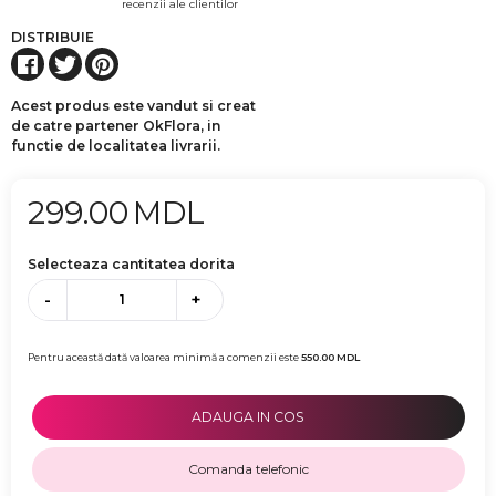
recenzii ale clientilor
DISTRIBUIE
Acest produs este vandut si creat
de catre partener OkFlora, in
functie de localitatea livrarii.
299.00
MDL
Selecteaza cantitatea dorita
-
+
Pentru această dată valoarea minimă a comenzii este
550.00
MDL
ADAUGA IN COS
Comanda telefonic