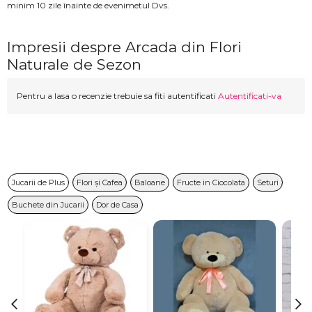
minim 10 zile înainte de evenimetul Dvs.
Impresii despre Arcada din Flori
Naturale de Sezon
Pentru a lasa o recenzie trebuie sa fiti autentificati
Autentificati-va
Jucarii de Plus
Flori și Cafea
Baloane
Fructe in Ciocolata
Seturi
Buchete din Jucarii
Dor de Casa