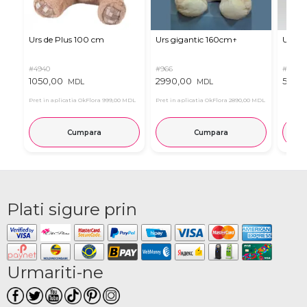
Urs de Plus 100 cm
Urs gigantic 160cm↑
Urs m
#4940
#966
#11
1050,00
2990,00
537,0
MDL
MDL
Pret in aplicatia OkFlora
999,00 MDL
Pret in aplicatia OkFlora
2890,00 MDL
Cumpara
Cumpara
Plati sigure prin
Urmariti-ne