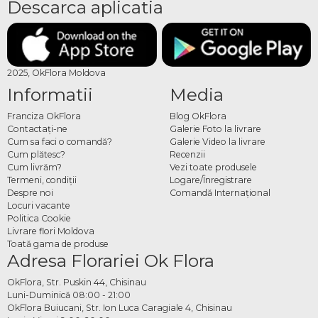
Descarca aplicatia
2025, OkFlora Moldova
Informatii
Media
Franciza OkFlora
Blog OkFlora
Contactaţi-ne
Galerie Foto la livrare
Cum sa faci o comandă?
Galerie Video la livrare
Cum plătesc?
Recenzii
Cum livrăm?
Vezi toate produsele
Termeni, condiţii
Logare/Înregistrare
Despre noi
Comandă Internațional
Locuri vacante
Politica Cookie
Livrare flori Moldova
Toată gama de produse
Adresa Florariei Ok Flora
OkFlora, Str. Puskin 44, Chisinau
Luni-Duminică 08:00 - 21:00
OkFlora Buiucani, Str. Ion Luca Caragiale 4, Chisinau