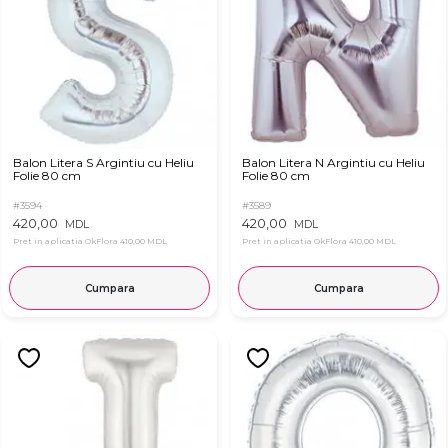
Balon Litera S Argintiu cu Heliu
Balon Litera N Argintiu cu Heliu
Folie 80 cm
Folie 80 cm
#3594
#3589
420,00
420,00
MDL
MDL
Pret in aplicatia OkFlora
410,00 MDL
Pret in aplicatia OkFlora
410,00 MDL
Cumpara
Cumpara