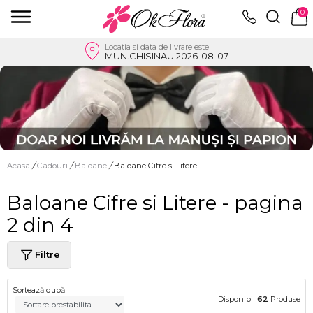
0
Locatia si data de livrare este
MUN.CHISINAU 2026-08-07
Acasa
/
Cadouri
/
Baloane
/
Baloane Cifre si Litere
Baloane Cifre si Litere - pagina
2 din 4
Filtre
Sortează după
Disponibil
62
Produse