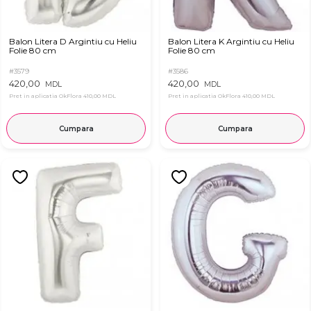
Balon Litera D Argintiu cu Heliu
Balon Litera K Argintiu cu Heliu
Folie 80 cm
Folie 80 cm
#3579
#3586
420,00
420,00
MDL
MDL
Pret in aplicatia OkFlora
410,00 MDL
Pret in aplicatia OkFlora
410,00 MDL
Cumpara
Cumpara