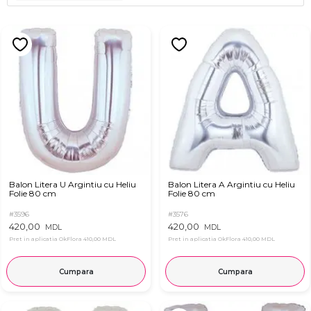
Balon Litera U Argintiu cu Heliu
Balon Litera A Argintiu cu Heliu
Folie 80 cm
Folie 80 cm
#3596
#3576
420,00
420,00
MDL
MDL
Pret in aplicatia OkFlora
410,00 MDL
Pret in aplicatia OkFlora
410,00 MDL
Cumpara
Cumpara