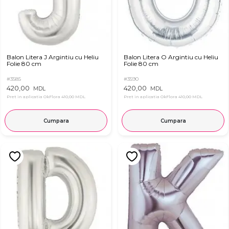
Balon Litera J Argintiu cu Heliu
Balon Litera O Argintiu cu Heliu
Folie 80 cm
Folie 80 cm
#3585
#3590
420,00
420,00
MDL
MDL
Pret in aplicatia OkFlora
410,00 MDL
Pret in aplicatia OkFlora
410,00 MDL
Cumpara
Cumpara