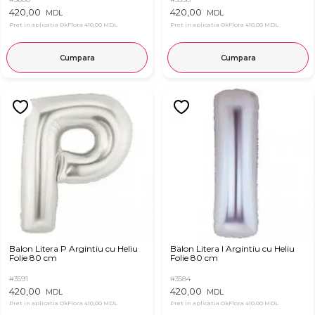
420,00
420,00
MDL
MDL
Pret in aplicatia OkFlora
410,00 MDL
Pret in aplicatia OkFlora
410,00 MDL
Cumpara
Cumpara
Balon Litera P Argintiu cu Heliu
Balon Litera I Argintiu cu Heliu
Folie 80 cm
Folie 80 cm
#3591
#3584
420,00
420,00
MDL
MDL
Pret in aplicatia OkFlora
410,00 MDL
Pret in aplicatia OkFlora
410,00 MDL