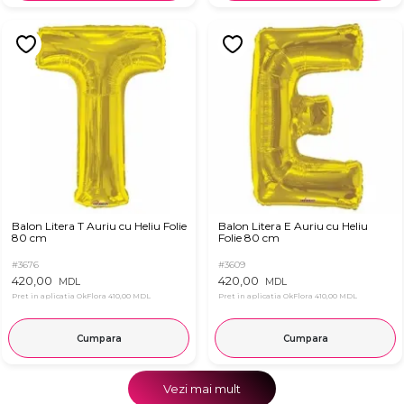
Balon Litera T Auriu cu Heliu Folie
Balon Litera E Auriu cu Heliu
80 cm
Folie 80 cm
#3676
#3609
420,00
420,00
MDL
MDL
Pret in aplicatia OkFlora
410,00 MDL
Pret in aplicatia OkFlora
410,00 MDL
Cumpara
Cumpara
Vezi mai mult