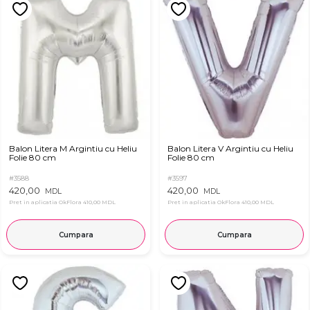
Balon Litera M Argintiu cu Heliu
Balon Litera V Argintiu cu Heliu
Folie 80 cm
Folie 80 cm
#3588
#3597
420,00
420,00
MDL
MDL
Pret in aplicatia OkFlora
410,00 MDL
Pret in aplicatia OkFlora
410,00 MDL
Cumpara
Cumpara