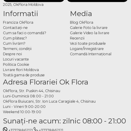
2025, OkFlora Moldova
Informatii
Media
Franciza OkFlora
Blog OkFlora
Contactaţi-ne
Galerie Foto la livrare
Cum sa faci o comandă?
Galerie Video la livrare
Cum plătesc?
Recenzii
Cum livrăm?
Vezi toate produsele
Termeni, condiţii
Logare/Înregistrare
Despre noi
Comandă Internațional
Locuri vacante
Politica Cookie
Livrare flori Moldova
Toată gama de produse
Adresa Florariei Ok Flora
OkFlora, Str. Puskin 44, Chisinau
Luni-Duminică 08:00 - 21:00
OkFlora Buiucani, Str. Ion Luca Caragiale 4, Chisinau
Luni - Vineri 9:00-20:00
Weekend 10:00-19:00
Sunaţi-ne acum: zilnic 08:00 - 21:00
+37378862121
+37378862121