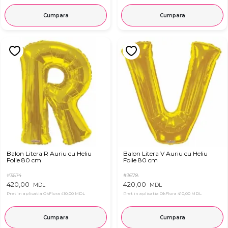
Cumpara
Cumpara
Balon Litera R Auriu cu Heliu
Balon Litera V Auriu cu Heliu
Folie 80 cm
Folie 80 cm
#3674
#3678
420,00
420,00
MDL
MDL
Pret in aplicatia OkFlora
410,00 MDL
Pret in aplicatia OkFlora
410,00 MDL
Cumpara
Cumpara