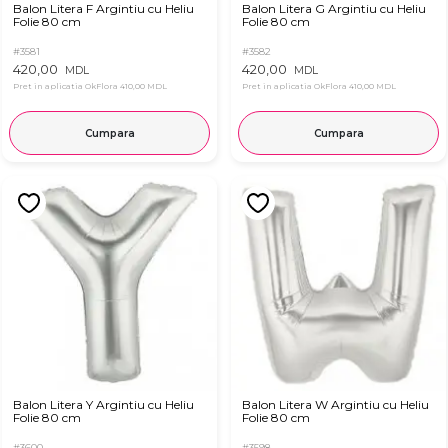
Balon Litera F Argintiu cu Heliu
Balon Litera G Argintiu cu Heliu
Folie 80 cm
Folie 80 cm
#3581
#3582
420,00
420,00
MDL
MDL
Pret in aplicatia OkFlora
410,00 MDL
Pret in aplicatia OkFlora
410,00 MDL
Cumpara
Cumpara
Balon Litera Y Argintiu cu Heliu
Balon Litera W Argintiu cu Heliu
Folie 80 cm
Folie 80 cm
#3600
#3598