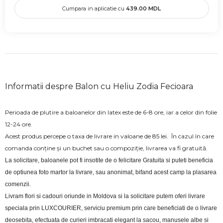
Cumpara in aplicatie cu
439.00
MDL
Informatii despre Balon cu Heliu Zodia Fecioara
Perioada de plutire a baloanelor din latex este de 6-8 ore, iar a celor din folie
12-24 ore.
Acest produs percepe o taxa de livrare in valoane de 85 lei.
În cazul în care
comanda conține și un buchet sau o compoziție, livrarea va fi gratuită.
La solicitare, baloanele pot fi insotite de o felicitare Gratuita si puteti beneficia 
de optiunea foto martor la livrare, sau anonimat, bifand acest camp la plasarea 
comenzii.
Livram flori si cadouri oriunde in Moldova si la solicitare putem oferi livrare 
speciala prin LUXCOURIER, serviciu premium prin care beneficiati de o livrare 
deosebita, efectuata de curieri imbracati elegant la sacou, manusele albe si 