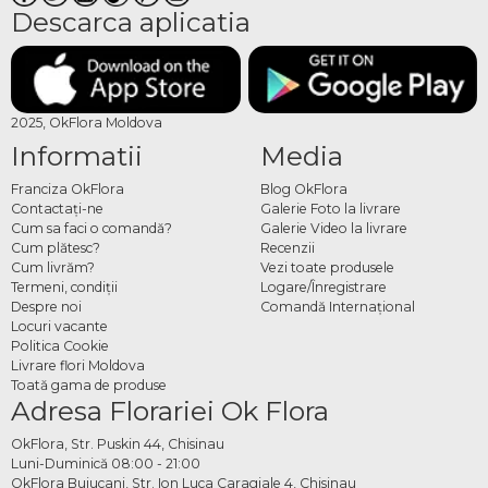
Descarca aplicatia
2025, OkFlora Moldova
Informatii
Media
Franciza OkFlora
Blog OkFlora
Contactaţi-ne
Galerie Foto la livrare
Cum sa faci o comandă?
Galerie Video la livrare
Cum plătesc?
Recenzii
Cum livrăm?
Vezi toate produsele
Termeni, condiţii
Logare/Înregistrare
Despre noi
Comandă Internațional
Locuri vacante
Politica Cookie
Livrare flori Moldova
Toată gama de produse
Adresa Florariei Ok Flora
OkFlora, Str. Puskin 44, Chisinau
Luni-Duminică 08:00 - 21:00
OkFlora Buiucani, Str. Ion Luca Caragiale 4, Chisinau