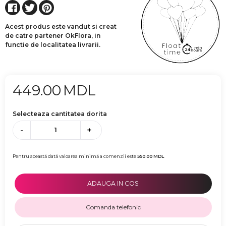
Acest produs este vandut si creat
de catre partener OkFlora, in
functie de localitatea livrarii.
449.00
MDL
Selecteaza cantitatea dorita
-
+
Pentru această dată valoarea minimă a comenzii este
550.00
MDL
ADAUGA IN COS
Comanda telefonic