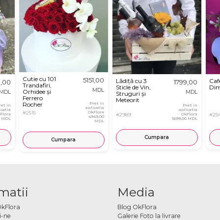
Cutie cu 101
5151,00
Lădiță cu 3
Caf
9,00
1799,00
Trandafiri,
Sticle de Vin,
Dim
MDL
Orhidee și
MDL
MDL
Struguri și
Ferrero
Meteorit
Rocher
Pret in
ret in
Pret in
aplicatia
icatia
aplicatia
#2515
OkFlora
Flora
#2989
OkFlora
#25
4949,00
0 MDL
1699,00 MDL
MDL
Cumpara
Cumpara
matii
Media
OkFlora
Blog OkFlora
i-ne
Galerie Foto la livrare