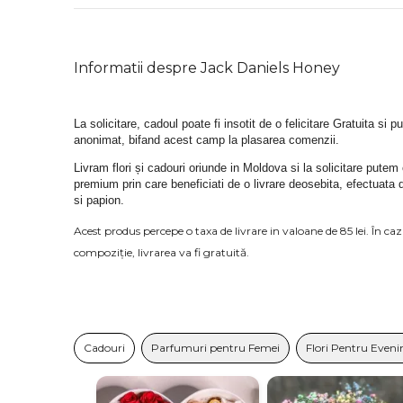
Informatii despre Jack Daniels Honey
La solicitare, cadoul poate fi insotit de o felicitare Gratuita si p
anonimat, bifand acest camp la plasarea comenzii.
Livram flori și cadouri oriunde in Moldova si la solicitare putem
premium prin care beneficiati de o livrare deosebita, efectuata 
si papion.
Acest produs percepe o taxa de livrare in valoane de 85 lei. În c
compoziție, livrarea va fi gratuită.
Cadouri
Parfumuri pentru Femei
Flori Pentru Even