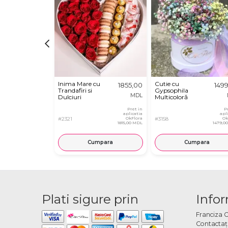
Inima Mare cu
Cutie cu
1855,00
149
Trandafiri si
Gypsophila
MDL
Dulciuri
Multicoloră
Pret in
P
aplicatia
apl
#2321
OkFlora
#3158
Ok
1815,00 MDL
1479,0
Cumpara
Cumpara
Plati sigure prin
Infor
Franciza 
Contactaţ