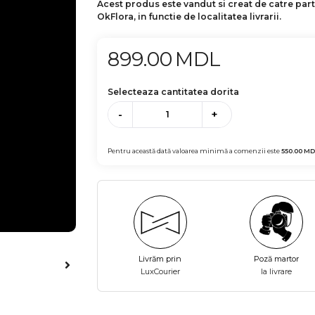
Acest produs este vandut si creat de catre par
OkFlora, in functie de localitatea livrarii.
899.00
MDL
Selecteaza cantitatea dorita
-
+
Pentru această dată valoarea minimă a comenzii este
550.00
MD
Livrăm prin
Poză martor
LuxCourier
la livrare