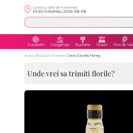
Locatia si data de livrare este
MUN.CHISINAU 2026-08-08
Trandafiri
Criogenati
Buchete
Ocazii
Flori de Va
Acasa
/
Bauturi Alcoolice
/
Jack Daniels Honey
Unde vrei sa trimiti florile?