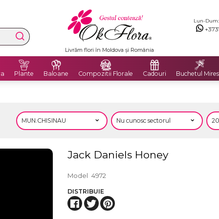
Lun-Dum: 8
+373
Livrăm flori în Moldova și România
ra
Plante
Baloane
Compozitii Florale
Cadouri
Buchetul Mires
Jack Daniels Honey
Model
4972
DISTRIBUIE