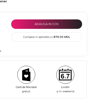
tener
ADAUGA IN COS
Cumpara in aplicatie cu
879.00
MDL
L
Card de felicitare
Livrăm
gratuit
și în weekend