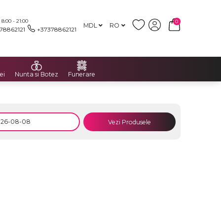
:00 - 21:00
0
MDL
RO
78862121
+37378862121
ei
Nunta si Botez
Funerare
Vezi Produsele