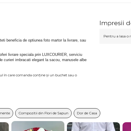
Impresii 
Pentru a lasa o r
uteti beneficia de optiunea foto martor la livrare, sau 
 oferi livrare speciala prin LUXCOURIER, serviciu 
de curieri imbracati elegant la sacou, manusele albe 
azul în care comanda conține și un buchet sau o
imente
Compozitii din Flori de Sapun
Dor de Casa