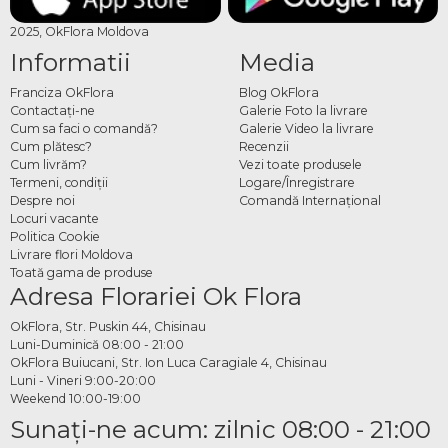
2025, OkFlora Moldova
Informatii
Media
Franciza OkFlora
Blog OkFlora
Contactaţi-ne
Galerie Foto la livrare
Cum sa faci o comandă?
Galerie Video la livrare
Cum plătesc?
Recenzii
Cum livrăm?
Vezi toate produsele
Termeni, condiţii
Logare/Înregistrare
Despre noi
Comandă Internațional
Locuri vacante
Politica Cookie
Livrare flori Moldova
Toată gama de produse
Adresa Florariei Ok Flora
OkFlora, Str. Puskin 44, Chisinau
Luni-Duminică 08:00 - 21:00
OkFlora Buiucani, Str. Ion Luca Caragiale 4, Chisinau
Luni - Vineri 9:00-20:00
Weekend 10:00-19:00
Sunaţi-ne acum: zilnic 08:00 - 21:00