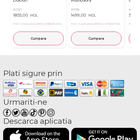
Dulciuri
Multicoloră
Orhide
#2321
#3158
#2515
1855,00
1499,00
5151,
MDL
MDL
Pret in aplicatia OkFlora
1815,00 MDL
Pret in aplicatia OkFlora
1479,00 MDL
Pret in 
Cumpara
Cumpara
Plati sigure prin
Urmariti-ne
Descarca aplicatia