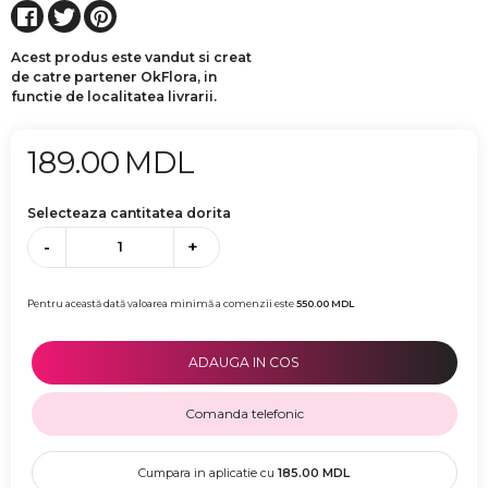
Acest produs este vandut si creat
de catre partener OkFlora, in
functie de localitatea livrarii.
189.00
MDL
Selecteaza cantitatea dorita
-
+
Pentru această dată valoarea minimă a comenzii este
550.00
MDL
ADAUGA IN COS
Comanda telefonic
Cumpara in aplicatie cu
185.00
MDL