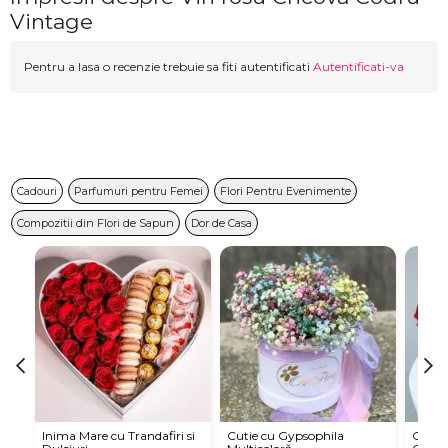
Vintage
Pentru a lasa o recenzie trebuie sa fiti autentificati
Autentificati-va
Cadouri
Parfumuri pentru Femei
Flori Pentru Evenimente
Compozitii din Flori de Sapun
Dor de Casa
Inima Mare cu Trandafiri si
Cutie cu Gypsophila
Cutie 