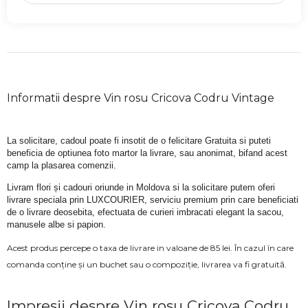
Informatii despre Vin rosu Cricova Codru Vintage
La solicitare, cadoul poate fi insotit de o felicitare Gratuita si puteti 
beneficia de optiunea foto martor la livrare, sau anonimat, bifand acest 
camp la plasarea comenzii.
Livram flori și cadouri oriunde in Moldova si la solicitare putem oferi 
livrare speciala prin LUXCOURIER, serviciu premium prin care beneficiati 
de o livrare deosebita, efectuata de curieri imbracati elegant la sacou, 
manusele albe si papion.
Acest produs percepe o taxa de livrare in valoane de 85 lei. În cazul în care
comanda conține și un buchet sau o compoziție, livrarea va fi gratuită.
Impresii despre Vin rosu Cricova Codru