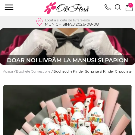
0
Locatia si data de livrare este
MUN.CHISINAU 2026-08-08
Acasa
/
Buchete Comestibile
/
Buchet din Kinder Surprise si Kinder Chocolate