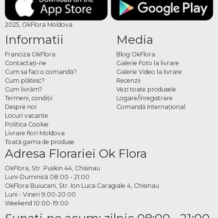
2025, OkFlora Moldova
Informatii
Media
Franciza OkFlora
Blog OkFlora
Contactaţi-ne
Galerie Foto la livrare
Cum sa faci o comandă?
Galerie Video la livrare
Cum plătesc?
Recenzii
Cum livrăm?
Vezi toate produsele
Termeni, condiţii
Logare/Înregistrare
Despre noi
Comandă Internațional
Locuri vacante
Politica Cookie
Livrare flori Moldova
Toată gama de produse
Adresa Florariei Ok Flora
OkFlora, Str. Puskin 44, Chisinau
Luni-Duminică 08:00 - 21:00
OkFlora Buiucani, Str. Ion Luca Caragiale 4, Chisinau
Luni - Vineri 9:00-20:00
Weekend 10:00-19:00