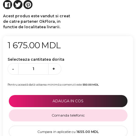
Acest produs este vandut si creat
de catre partener OkFlora, in
functie de localitatea livrarii.
1 675.00
MDL
Selecteaza cantitatea dorita
-
+
Pentru această dată valoarea minimă a comenzii este
550.00
MDL
ADAUGA IN COS
Comanda telefonic
Cumpara in aplicatie cu
1655.00
MDL