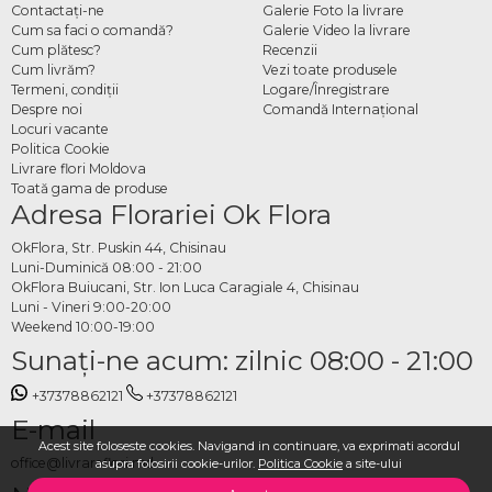
Contactaţi-ne
Galerie Foto la livrare
Cum sa faci o comandă?
Galerie Video la livrare
Cum plătesc?
Recenzii
Cum livrăm?
Vezi toate produsele
Termeni, condiţii
Logare/Înregistrare
Despre noi
Comandă Internațional
Locuri vacante
Politica Cookie
Livrare flori Moldova
Toată gama de produse
Adresa Florariei Ok Flora
OkFlora, Str. Puskin 44, Chisinau
Luni-Duminică 08:00 - 21:00
OkFlora Buiucani, Str. Ion Luca Caragiale 4, Chisinau
Luni - Vineri 9:00-20:00
Weekend 10:00-19:00
Sunaţi-ne acum: zilnic 08:00 - 21:00
+37378862121
+37378862121
E-mail
Acest site foloseste cookies. Navigand in continuare, va exprimati acordul
office@livrareflori.md
asupra folosirii cookie-urilor.
Politica Cookie
a site-ului