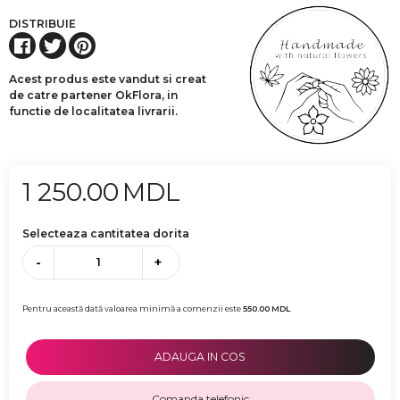
DISTRIBUIE
Acest produs este vandut si creat
de catre partener OkFlora, in
functie de localitatea livrarii.
1 250.00
MDL
Selecteaza cantitatea dorita
-
+
Pentru această dată valoarea minimă a comenzii este
550.00
MDL
ADAUGA IN COS
Comanda telefonic