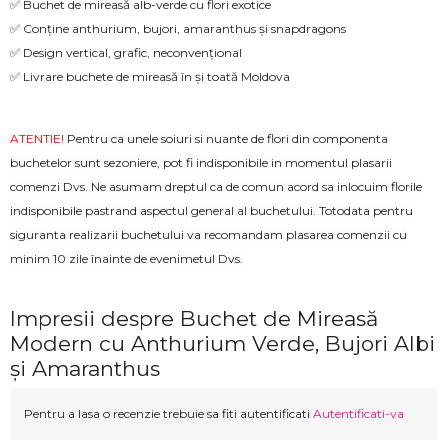
✅ Buchet de mireasă alb-verde cu flori exotice
✅ Conține anthurium, bujori, amaranthus și snapdragons
✅ Design vertical, grafic, neconvențional
✅ Livrare buchete de mireasă în și toată Moldova
ATENTIE!
Pentru ca unele soiuri si nuante de flori din componenta
buchetelor sunt sezoniere, pot fi indisponibile in momentul plasarii
comenzi Dvs. Ne asumam dreptul ca de comun acord sa inlocuim florile
indisponibile pastrand aspectul general al buchetului. Totodata pentru
siguranta realizarii buchetului va recomandam plasarea comenzii cu
minim 10 zile înainte de evenimetul Dvs.
Impresii despre Buchet de Mireasă
Modern cu Anthurium Verde, Bujori Albi
și Amaranthus
Pentru a lasa o recenzie trebuie sa fiti autentificati
Autentificati-va