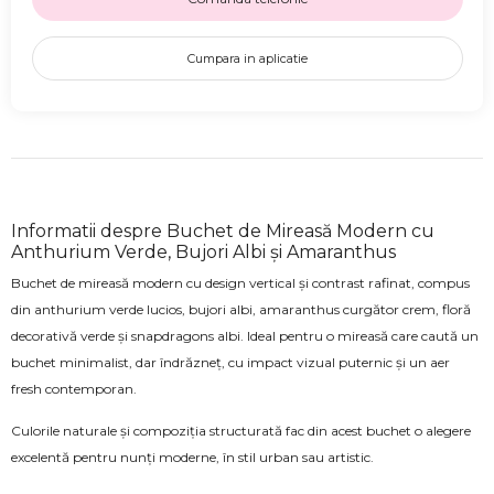
Cumpara in aplicatie
Informatii despre Buchet de Mireasă Modern cu
Anthurium Verde, Bujori Albi și Amaranthus
Buchet de mireasă modern cu design vertical și contrast rafinat, compus
din anthurium verde lucios, bujori albi, amaranthus curgător crem, floră
decorativă verde și snapdragons albi. Ideal pentru o mireasă care caută un
buchet minimalist, dar îndrăzneț, cu impact vizual puternic și un aer
fresh contemporan.
Culorile naturale și compoziția structurată fac din acest buchet o alegere
excelentă pentru nunți moderne, în stil urban sau artistic.